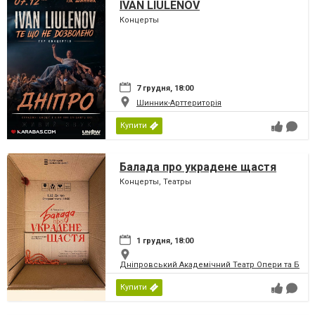
IVAN LIULENOV
Концерты
7 грудня, 18:00
Шинник-Арттериторія
Купити
Балада про украдене щастя
Концерты, Театры
1 грудня, 18:00
Дніпровський Академічний Театр Опери та Бале
Купити