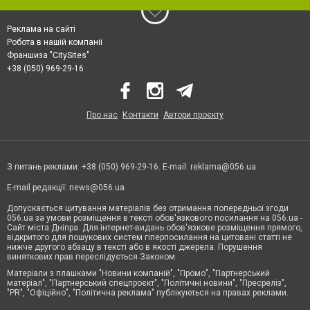
Реклама на сайті
Робота в нашій компанії
Франшиза "CitySites"
+38 (050) 969-29-16
Про нас
Контакти
Автори проєкту
З питань реклами: +38 (050) 969-29-16. E-mail:
reklama@056.ua
E-mail редакції:
news@056.ua
Допускається цитування матеріалів без отримання попередньої згоди
056.ua за умови розміщення в тексті обов'язкового посилання на 056.ua -
Сайт міста Дніпра. Для інтернет-видань обов'язкове розміщення прямого,
відкритого для пошукових систем гіперпосилання на цитовані статті не
нижче другого абзацу в тексті або в якості джерела. Порушення
виняткових прав переслідується Законом.
Матеріали з плашками "Новини компаній", "Промо", "Партнерський
матеріал", "Партнерський спецпроєкт", "Політичні новини", "Пресреліз",
"PR", "Офіційно", "Політична реклама" публікуються на правах реклами.