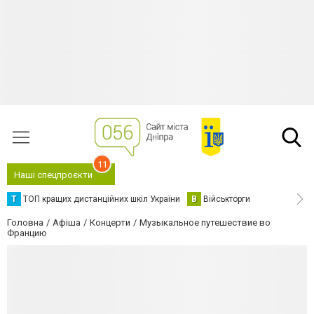
11
Наші спецпроєкти
Т
ТОП кращих дистанційних шкіл України
В
Військторги
Головна
Афіша
Концерти
Музыкальное путешествие во
Францию