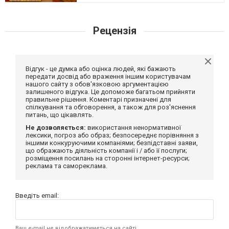
Рецензія
Відгук - це думка або оцінка людей, які бажають
передати досвід або враження іншим користувачам
нашого сайту з обов'язковою аргументацією
залишеного відгука. Це допоможе багатьом прийняти
правильне рішення. Коментарі призначені для
спілкування та обговорення, а також для роз'яснення
питань, що цікавлять.
Не дозволяється:
використання ненормативної
лексики, погроз або образ; безпосереднє порівняння з
іншими конкуруючими компаніями; безпідставні заяви,
що ображають діяльність компанії і / або її послуги;
розміщення посилань на сторонні інтернет-ресурси;
реклама та самореклама.
Введіть email:
Ваш e-mail не відображатиметься на сайті