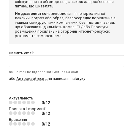
спілкування та обговорення, а також для роз'яснення
питань, що цікавлять.
Не дозволяється:
використання ненормативної
лексики, погроз або образ; безпосереднє порівняння з
іншими конкуруючими компаніями; безпідставні заяви,
що ображають діяльність компанії і / або її послуги;
розміщення посилань на сторонні інтернет-ресурси;
реклама та самореклама.
Введіть email:
Ваш e-mail не відображатиметься на сайті
або
Авторизуйтесь
для написання відгуку
Актуальність
0/12
Повнота інформації
0/12
Враження
0/12