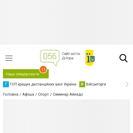
11
Наші спецпроєкти
Т
ТОП кращих дистанційних шкіл України
В
Військторги
Головна
Афіша
Спорт
Семинар Айкидо