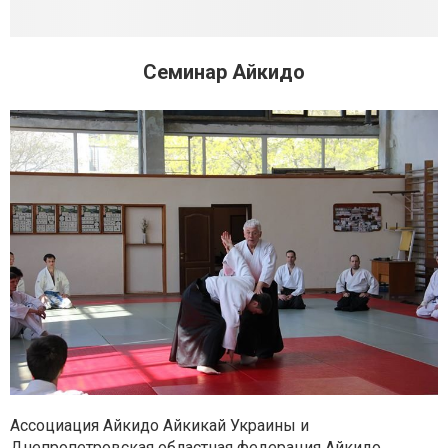
Семинар Айкидо
Ассоциация Айкидо Айкикай Украины и
Днепропетровская областная федерация Айкидо