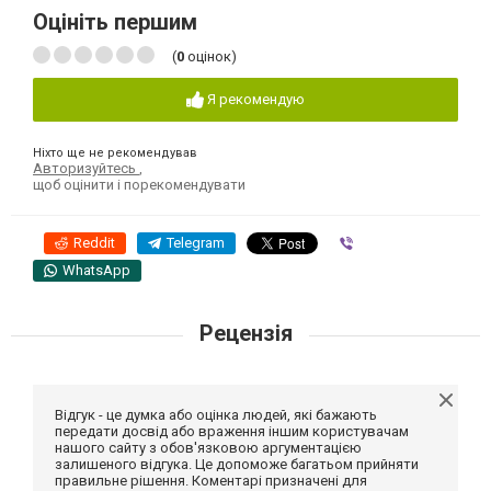
Оцініть першим
(
0
оцінок)
Я рекомендую
Ніхто ще не рекомендував
Авторизуйтесь
,
щоб оцінити і порекомендувати
Reddit
Telegram
Viber
WhatsApp
Рецензія
Відгук - це думка або оцінка людей, які бажають
передати досвід або враження іншим користувачам
нашого сайту з обов'язковою аргументацією
залишеного відгука. Це допоможе багатьом прийняти
правильне рішення. Коментарі призначені для