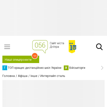
11
Наші спецпроєкти
Т
ТОП кращих дистанційних шкіл України
В
Військторги
Головна
Афіша
Інше
Интерпайп сталь