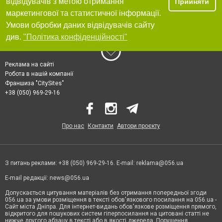
відвідувачів з метою отримання
Прийняти
маркетингової та статистичної інформації.
Умови обробки даних відвідувачів сайту
див.
"Політика конфіденційності"
Реклама на сайті
Робота в нашій компанії
Франшиза "CitySites"
+38 (050) 969-29-16
Про нас
Контакти
Автори проєкту
З питань реклами: +38 (050) 969-29-16. E-mail:
reklama@056.ua
E-mail редакції:
news@056.ua
Допускається цитування матеріалів без отримання попередньої згоди
056.ua за умови розміщення в тексті обов'язкового посилання на 056.ua -
Сайт міста Дніпра. Для інтернет-видань обов'язкове розміщення прямого,
відкритого для пошукових систем гіперпосилання на цитовані статті не
нижче другого абзацу в тексті або в якості джерела. Порушення