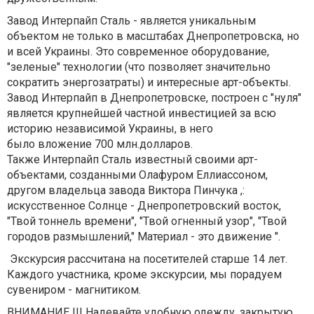
Завод Интерпайп Сталь - является уникальным
объектом не только в масштабах Днепропетровска, но
и всей Украины. Это современное оборудование,
"зеленые" технологии (что позволяет значительно
сократить энергозатраты) и интересные арт-объекты.
Завод Интерпайп в Днепропетровске, построен с "нуля"
является крупнейшей частной инвестицией за всю
историю независимой Украины, в него
было вложение 700 млн.долларов.
Также Интерпайп Сталь известный своими арт-
объектами, созданными Олафуром Еллиассоном,
другом владельца завода Виктора Пинчука ,:
искусственное Солнце - Днепропетровский восток,
"Твой тоннель времени", "Твой огненный узор", "Твой
городов размышлений," Материал - это движение ".
Экскурсия рассчитана на посетителей старше 14 лет.
Каждого участника, кроме экскурсии, мы порадуем
сувениром - магнитиком.
ВНИМАНИЕ !!! Надевайте удобную одежду, закрытую