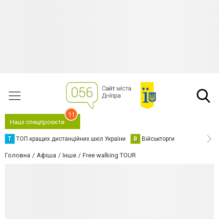
11
Наші спецпроєкти
Т
ТОП кращих дистанційних шкіл України
В
Військторги
Головна
Афіша
Інше
Free walking TOUR