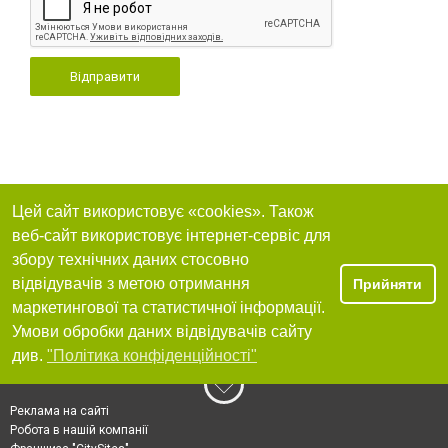
Відправити
Цей сайт використовує «cookies». Також
веб-сайт використовує інтернет-сервіс для
збору технічних даних стосовно
відвідувачів з метою отримання
Прийняти
маркетингової та статистичної інформації.
Умови обробки даних відвідувачів сайту
див.
"Політика конфіденційності"
Реклама на сайті
Робота в нашій компанії