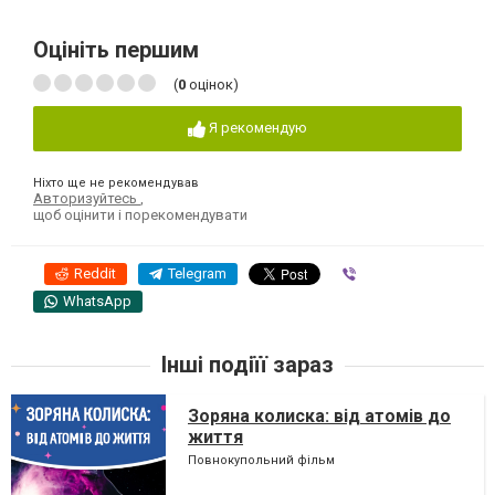
Оцініть першим
(
0
оцінок)
Я рекомендую
Ніхто ще не рекомендував
Авторизуйтесь
,
щоб оцінити і порекомендувати
Reddit
Telegram
Viber
WhatsApp
Інші подіїї зараз
Зоряна колиска: від атомів до
життя
Повнокупольний фільм