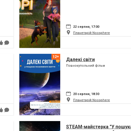
22 серпня, 17:00
Планетарій Noosphere
Далекі світи
Повнокупольний фільм
20 серпня, 18:30
Планетарій Noosphere
STEAM-майстерка "У пошук