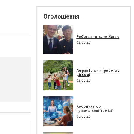
Оголошення
Робота в готелях Китаю
02.08.26
Au pair Іспанія (робота з
дітьми)
02.08.26
Координатор
приймальної комісії
06.08.26