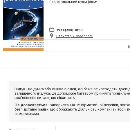
Повнокупольний мультфільм
19 серпня, 18:30
Планетарій Noosphere
Відгук - це думка або оцінка людей, які бажають передати дос
залишеного відгука. Це допоможе багатьом прийняти правильне 
роз'яснення питань, що цікавлять.
Не дозволяється:
використання ненормативної лексики, погро
безпідставні заяви, що ображають діяльність компанії і / або її
самореклама.