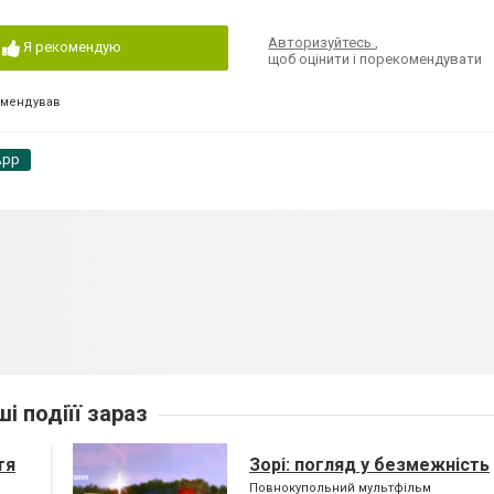
Авторизуйтесь
,
Я рекомендую
щоб оцінити і порекомендувати
омендував
App
ші подіїї зараз
тя
Зорі: погляд у безмежність
Повнокупольний мультфільм