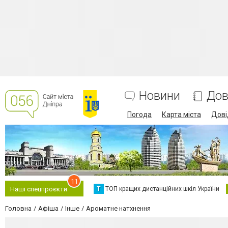
Новини
Дов
Погода
Карта міста
Дові
11
Т
ТОП кращих дистанційних шкіл України
Наші спецпроєкти
Головна
Афіша
Інше
Ароматне натхнення