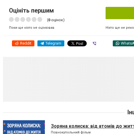
Оцініть першим
(
0
оцінок)
Ніхто ще не рек
Поки ще ніхто не оцінював
Reddit
Telegram
Viber
Whats
Ін
Зоряна колиска: від атомів до жит
Повнокупольний фільм