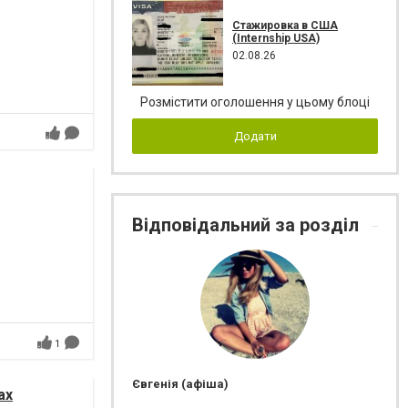
Стажировка в США
(Internship USA)
02.08.26
Розмістити оголошення у цьому блоці
Додати
Відповідальний за розділ
1
Євгенія (афіша)
ах