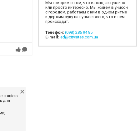
Мы говорим о том, что важно, актуально
или просто интересно. Мы живем в унисон
с городом, работаем с ним в одном ритме
и держим руку на пульсе всего, что в нем
происходит.
Телефон:
(098) 286 94 85
E-mail:
ed@citysites.com.ua
ментацією
ж для
ми;