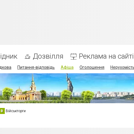
ідник
Дозвілля
Реклама на сайті
дкова
Питання-відповідь
Афіша
Оголошення
Нерухоміст
В
Військторги