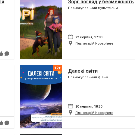
тя
Зорі: погляд у безмежність
Повнокупольний мультфільм
22 серпня, 17:00
Планетарій Noosphere
Далекі світи
Повнокупольний фільм
20 серпня, 18:30
Планетарій Noosphere