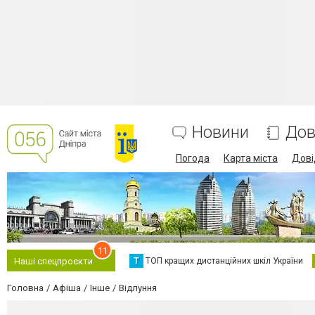
Новини
Дов
Погода
Карта міста
Дові
11
Т
ТОП кращих дистанційних шкіл України
Наші спецпроєкти
Головна
Афіша
Інше
Відлуння