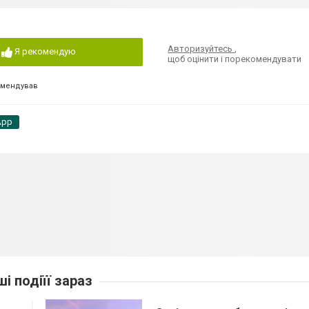
Авторизуйтесь
,
Я рекомендую
щоб оцінити і порекомендувати
омендував
App
ші подіїї зараз