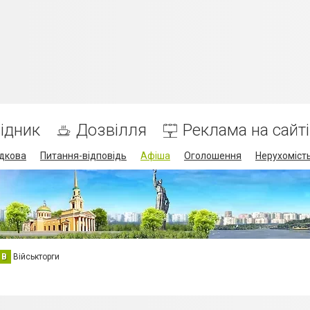
ідник
Дозвілля
Реклама на сайті
дкова
Питання-відповідь
Афіша
Оголошення
Нерухоміст
В
Військторги