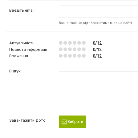
Введіть email:
Ваш e-mail не відображатиметься на сайті
Актуальність
0/12
Повнота інформації
0/12
Враження
0/12
Відгук:
Завантажити фото:
Вибрати