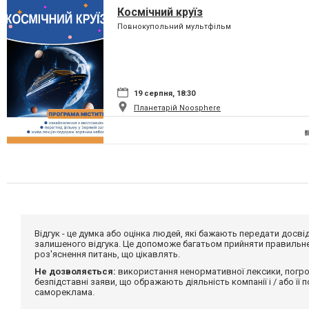
Космічний круїз
Повнокупольний мультфільм
19 серпня, 18:30
Планетарій Noosphere
Відгук - це думка або оцінка людей, які бажають передати дос
залишеного відгука. Це допоможе багатьом прийняти правильне 
роз'яснення питань, що цікавлять.
Не дозволяється:
використання ненормативної лексики, погро
безпідставні заяви, що ображають діяльність компанії і / або її
самореклама.