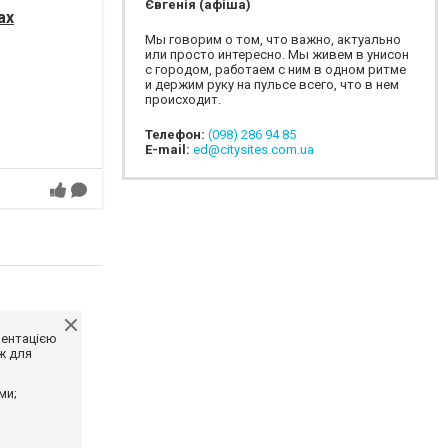
Євгенія (афіша)
ах
Мы говорим о том, что важно, актуально
или просто интересно. Мы живем в унисон
с городом, работаем с ним в одном ритме
и держим руку на пульсе всего, что в нем
происходит.
Телефон:
(098) 286 94 85
E-mail:
ed@citysites.com.ua
ментацією
ж для
ми;