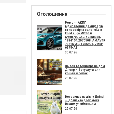
Оголошення
Ремонт АКПП,
відновлення демпферів
та перевірка соленоїдів
Ford Kuga MPS6 #
CV6R7000AC #2258375,
1814154,2070508, AMAV4R
7L516-AD, 1765991, 7M5P
6375-AE
30.07.26
Вызов ветеринара на дом
Днепр – Ветуслуги для
кошек и собак
25.07.26
Ветеринар на дім у Дніпрі
— дбайлива допомога
Вашим улюбленцям
25.07.26