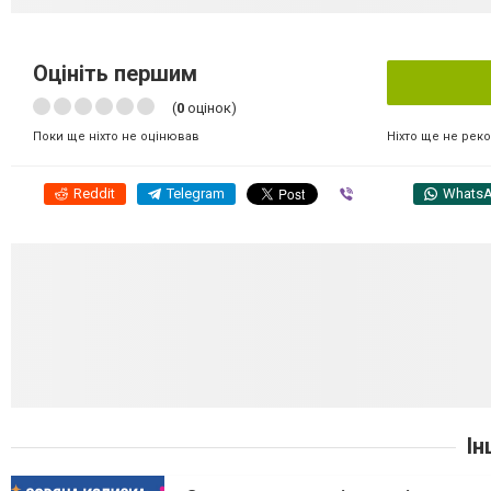
Оцініть першим
(
0
оцінок)
Ніхто ще не рек
Поки ще ніхто не оцінював
Reddit
Telegram
Viber
Whats
Ін