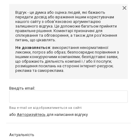
Відгук - це думка або оцінка людей, які бажають
передати досвід або враження іншим користувачам
нашого сайту з обов'язковою аргументацією
залишеного відгука. Це допоможе багатьом прийняти
правильне рішення. Коментарі призначені для
спілкування та обговорення, а також для роз'яснення
питань, що цікавлять.
Не дозволяється:
використання ненормативної
лексики, погроз або образ; безпосереднє порівняння з
іншими конкуруючими компаніями; безпідставні заяви,
що ображають діяльність компанії і / або її послуги;
розміщення посилань на сторонні інтернет-ресурси;
реклама та самореклама.
Введіть email:
Ваш e-mail не відображатиметься на сайті
або
Авторизуйтесь
для написання відгуку
Актуальність