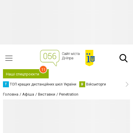
11
Наші спецпроєкти
Т
ТОП кращих дистанційних шкіл України
В
Військторги
Головна
Афіша
Виставки
Penetration