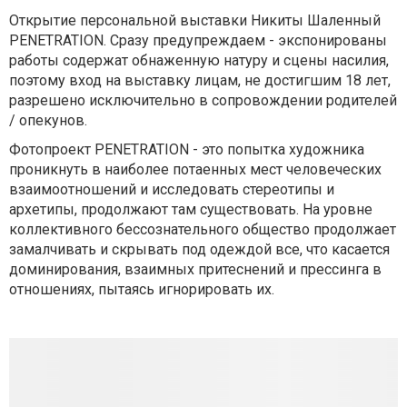
Открытие персональной выставки Никиты Шаленный
PENETRATION. Сразу предупреждаем - экспонированы
работы содержат обнаженную натуру и сцены насилия,
поэтому вход на выставку лицам, не достигшим 18 лет,
разрешено исключительно в сопровождении родителей
/ опекунов.
Фотопроект PENETRATION - это попытка художника
проникнуть в наиболее потаенных мест человеческих
взаимоотношений и исследовать стереотипы и
архетипы, продолжают там существовать. На уровне
коллективного бессознательного общество продолжает
замалчивать и скрывать под одеждой все, что касается
доминирования, взаимных притеснений и прессинга в
отношениях, пытаясь игнорировать их.