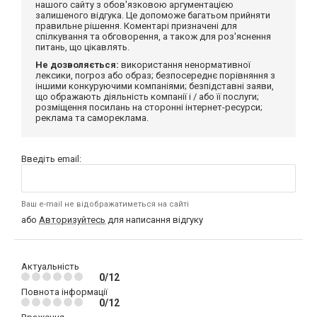
нашого сайту з обов'язковою аргументацією
залишеного відгука. Це допоможе багатьом прийняти
правильне рішення. Коментарі призначені для
спілкування та обговорення, а також для роз'яснення
питань, що цікавлять.
Не дозволяється:
використання ненормативної
лексики, погроз або образ; безпосереднє порівняння з
іншими конкуруючими компаніями; безпідставні заяви,
що ображають діяльність компанії і / або її послуги;
розміщення посилань на сторонні інтернет-ресурси;
реклама та самореклама.
Введіть email:
Ваш e-mail не відображатиметься на сайті
або
Авторизуйтесь
для написання відгуку
Актуальність
0/12
Повнота інформації
0/12