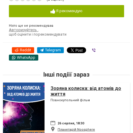
Я рекомендую
Ніхто ще не рекомендував
Авторизуйтесь
,
щоб оцінити і порекомендувати
Reddit
Telegram
Viber
WhatsApp
Інші подіїї зараз
Зоряна колиска: від атомів до
життя
Повнокупольний фільм
26 серпня, 18:30
Планетарій Noosphere