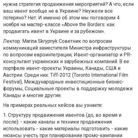
нужна стратегия продвижения мероприятий? А что, если
ваш ивент вообще не в Украине? Неужели все
потеряно? Нет. И именно об этом мы поговорим 4
ноября на мастер-классе «Above the Borders: как
продвигать ивент в Украине и за рубежом».
Лектор: Marina Skrypnyk Советник по вопросам
коммуникаций заместителя Министра инфраструктуры
по вопросам евроинтеграции; Ивент-организатор и PR-
консультант украинских и зарубежных компаний. В ее
портфеле ивент-проекты Украины, Канады, США и
Австрии. Среди них: Tiff-2012 (Toronto International Film
Festival), Международные инвестиционные бизнес-
форумы, Социальные проекты в поддержку молодежи
Канады и многие другие.
На примерах реальных кейсов вы узнаете:
1. Структуру продвижения ивентов (до, во время и
после): - какие каналы и техники продвижения
использовать - какие материалы подготовить - какие
нюансы учесть при планировании промо-кампании