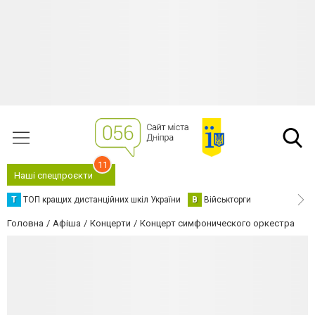
11
Наші спецпроєкти
Т
ТОП кращих дистанційних шкіл України
В
Військторги
Головна
Афіша
Концерти
Концерт симфонического оркестра