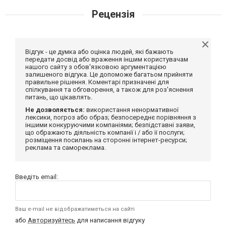
Рецензія
Відгук - це думка або оцінка людей, які бажають
передати досвід або враження іншим користувачам
нашого сайту з обов'язковою аргументацією
залишеного відгука. Це допоможе багатьом прийняти
правильне рішення. Коментарі призначені для
спілкування та обговорення, а також для роз'яснення
питань, що цікавлять.
Не дозволяється:
використання ненормативної
лексики, погроз або образ; безпосереднє порівняння з
іншими конкуруючими компаніями; безпідставні заяви,
що ображають діяльність компанії і / або її послуги;
розміщення посилань на сторонні інтернет-ресурси;
реклама та самореклама.
Введіть email:
Ваш e-mail не відображатиметься на сайті
або
Авторизуйтесь
для написання відгуку