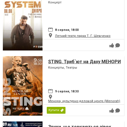
Концерт
8 серпня, 18:00
Летний театр парка Т. Г. Шевченко
STING. Триб`ют на Даху МЕНОРИ
Концерты, Театры
9 серпня, 18:30
Менора, культурно-деловой центр (Menorah)
Купити
Звуки, що торкаються зірок