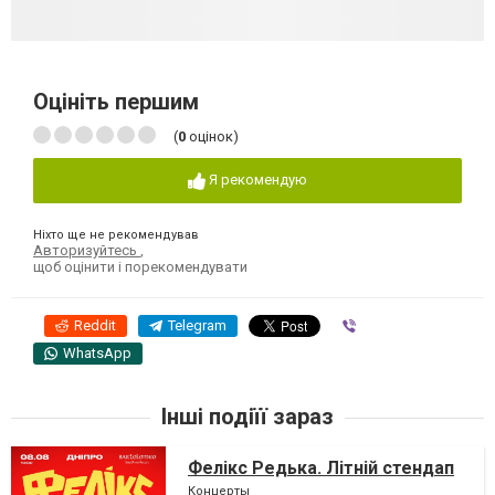
Оцініть першим
(
0
оцінок)
Я рекомендую
Ніхто ще не рекомендував
Авторизуйтесь
,
щоб оцінити і порекомендувати
Reddit
Telegram
Viber
WhatsApp
Інші подіїї зараз
Фелікс Редька. Літній стендап
Концерты