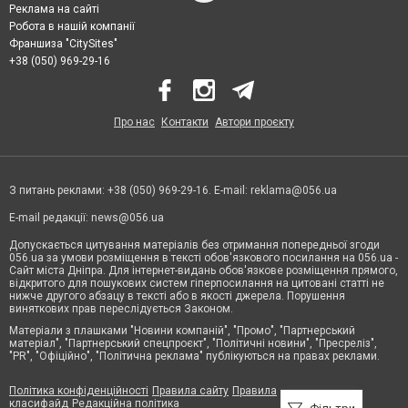
Реклама на сайті
Робота в нашій компанії
Франшиза "CitySites"
+38 (050) 969-29-16
Про нас
Контакти
Автори проєкту
З питань реклами: +38 (050) 969-29-16. E-mail:
reklama@056.ua
E-mail редакції:
news@056.ua
Допускається цитування матеріалів без отримання попередньої згоди
056.ua за умови розміщення в тексті обов'язкового посилання на 056.ua -
Сайт міста Дніпра. Для інтернет-видань обов'язкове розміщення прямого,
відкритого для пошукових систем гіперпосилання на цитовані статті не
нижче другого абзацу в тексті або в якості джерела. Порушення
виняткових прав переслідується Законом.
Матеріали з плашками "Новини компаній", "Промо", "Партнерський
матеріал", "Партнерський спецпроєкт", "Політичні новини", "Пресреліз",
"PR", "Офіційно", "Політична реклама" публікуються на правах реклами.
Політика конфіденційності
Правила сайту
Правила
класифайд
Редакційна політика