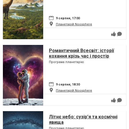
9 серпня, 17:00
Планетарій Noosphere
Романтичний Всесвіт: історії
кохання крізь час і простір
Програма планетарію
9 серпня, 18:30
Планетарій Noosphere
Літнє небо: сузір’я та космічні
явища
Програма планетарію