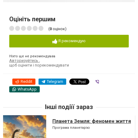
Оцініть першим
(
0
оцінок)
Я рекомендую
Ніхто ще не рекомендував
Авторизуйтесь
,
щоб оцінити і порекомендувати
Reddit
Telegram
Viber
WhatsApp
Інші подіїї зараз
Планета Земля: феномен життя
Програма планетарію