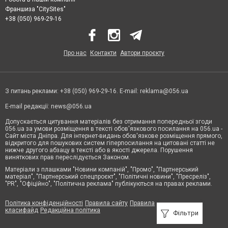
Франшиза "CitySites"
+38 (050) 969-29-16
Про нас
Контакти
Автори проєкту
З питань реклами: +38 (050) 969-29-16. E-mail:
reklama@056.ua
E-mail редакції:
news@056.ua
Допускається цитування матеріалів без отримання попередньої згоди
056.ua за умови розміщення в тексті обов'язкового посилання на 056.ua -
Сайт міста Дніпра. Для інтернет-видань обов'язкове розміщення прямого,
відкритого для пошукових систем гіперпосилання на цитовані статті не
нижче другого абзацу в тексті або в якості джерела. Порушення
виняткових прав переслідується Законом.
Матеріали з плашками "Новини компаній", "Промо", "Партнерський
матеріал", "Партнерський спецпроєкт", "Політичні новини", "Пресреліз",
"PR", "Офіційно", "Політична реклама" публікуються на правах реклами.
Політика конфіденційності
Правила сайту
Правила
класифайд
Редакційна політика
Фільтри