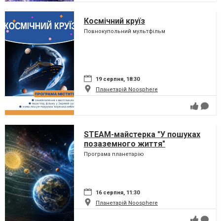
Космічний круїз
Повнокупольний мультфільм
19 серпня, 18:30
Планетарій Noosphere
STEAM-майстерка "У пошуках
позаземного життя"
Програма планетарію
16 серпня, 11:30
Планетарій Noosphere