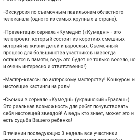
-Экскурсия по съемочным павильонам областного
телеканала (одного из самых крупных в стране);
-Презентация сериала «Кумедні» («Кумедні» - это
телепроект, который состоит из коротких смешных
историй из жизни детей и взрослых. Съёмочный
процесс для большинства участников навсегда
останется в памяти, ведь это будет не только весело, но
и очень интересно и ответственно!)
-Мастер-классы по актерскому мастерству! Конкурсы и
настоящие кастинги на роль!
-Сьемки в сериале «Кумедні» (украинский «Ералаш»).
Это реальная возможность для ребят почувствовать
себя настоящей звездой! А ведь кто знает, может это и
есть судьба Вашего ребенка!
В течении последующих 3 недель все участники