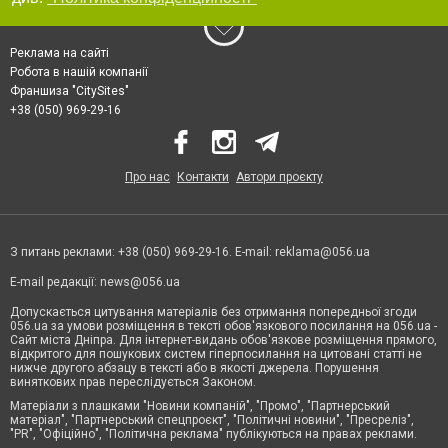
Реклама на сайті
Робота в нашій компанії
Франшиза "CitySites"
+38 (050) 969-29-16
Про нас
Контакти
Автори проєкту
З питань реклами: +38 (050) 969-29-16. E-mail:
reklama@056.ua
E-mail редакції:
news@056.ua
Допускається цитування матеріалів без отримання попередньої згоди
056.ua за умови розміщення в тексті обов'язкового посилання на 056.ua -
Сайт міста Дніпра. Для інтернет-видань обов'язкове розміщення прямого,
відкритого для пошукових систем гіперпосилання на цитовані статті не
нижче другого абзацу в тексті або в якості джерела. Порушення
виняткових прав переслідується Законом.
Матеріали з плашками "Новини компаній", "Промо", "Партнерський
матеріал", "Партнерський спецпроєкт", "Політичні новини", "Пресреліз",
"PR", "Офіційно", "Політична реклама" публікуються на правах реклами.