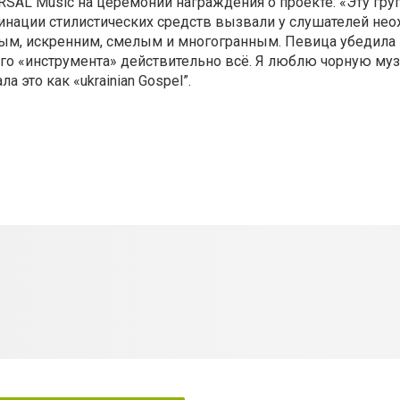
RSAL Music на церемонии награждения о проекте: «Эту гру
бинации стилистических средств вызвали у слушателей н
м, искренним, смелым и многогранным. Певица убедила 
его «инструмента» действительно всё. Я люблю чорную муз
 это как «ukrainian Gospel”.