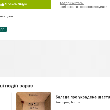
Авторизуйтесь
,
Я рекомендую
щоб оцінити і порекомендувати
омендував
App
ші подіїї зараз
Балада про украдене щаст
Концерты, Театры