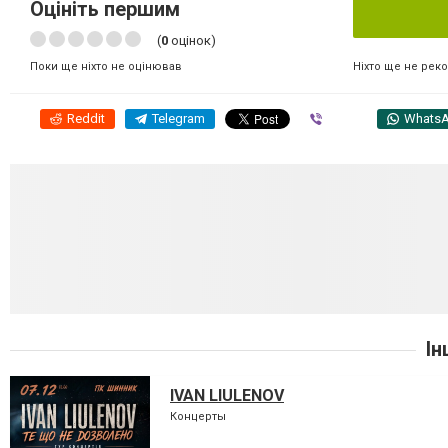
Оцініть першим
(
0
оцінок)
Ніхто ще не рек
Поки ще ніхто не оцінював
Reddit
Telegram
Viber
Whats
Ін
IVAN LIULENOV
Концерты