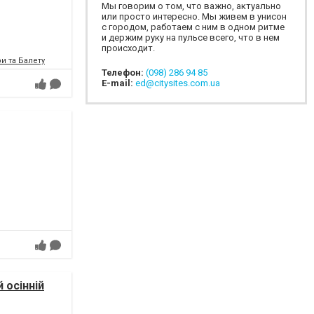
Мы говорим о том, что важно, актуально
или просто интересно. Мы живем в унисон
с городом, работаем с ним в одном ритме
и держим руку на пульсе всего, что в нем
происходит.
и та Балету
Телефон:
(098) 286 94 85
E-mail:
ed@citysites.com.ua
 осінній