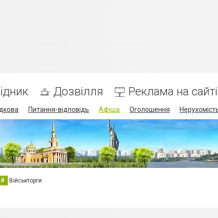
ідник
Дозвілля
Реклама на сайті
дкова
Питання-відповідь
Афіша
Оголошення
Нерухоміст
В
Військторги