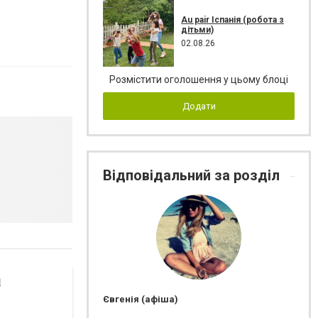
Au pair Іспанія (робота з
дітьми)
02.08.26
Розмістити оголошення у цьому блоці
Додати
Відповідальний за розділ
я
Євгенія (афіша)