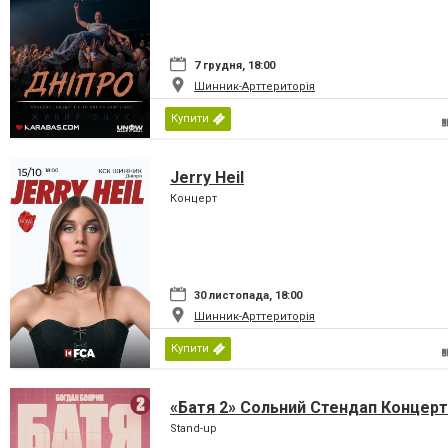
7 грудня, 18:00
Шинник-Арттериторія
Купити
Jerry Heil
Концерт
30 листопада, 18:00
Шинник-Арттериторія
Купити
«Батя 2» Сольний Стендап Концерт
Stand-up