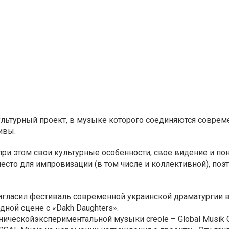
ультурный проект, в музыке которого соединяются соврем
ивы.
ри этом свои культурные особенности, свое видение и по
есто для импровизации (в том числе и коллективной), поэ
ригласил фестиваль современной украинской драматургии 
дной сцене с «Dakh Daughters».
тнической
экспериментальной музыки creole – Global Musik C