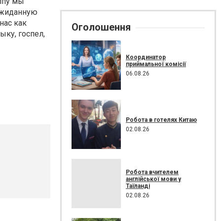
ппу мы
еожиданную
нас как
Оголошення
ыку, госпел,
Координатор
приймальної комісії
06.08.26
Робота в готелях Китаю
02.08.26
Робота вчителем
англійської мови у
Таїланді
02.08.26