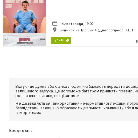
14 листопада, 19:00
Будинок на Троїцькій (Днепропресс, КДЦ)
Купити
Відгук - це думка або оцінка людей, які бажають передати дос
залишеного відгука. Це допоможе багатьом прийняти правильне 
роз'яснення питань, що цікавлять.
Не дозволяється:
використання ненормативної лексики, погро
безпідставні заяви, що ображають діяльність компанії і / або її
самореклама.
Введіть email: