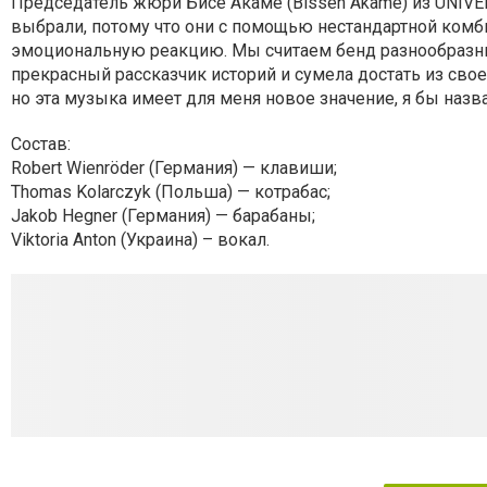
Председатель жюри Бисе Акаме (Bisseh Akamé) из UNIVE
выбрали, потому что они с помощью нестандартной ком
эмоциональную реакцию. Мы считаем бенд разнообразны
прекрасный рассказчик историй и сумела достать из сво
но эта музыка имеет для меня новое значение, я бы назвала
Состав:
Robert Wienröder (Германия) — клавиши;
Thomas Kolarczyk (Польша) — котрабас;
Jakob Hegner (Германия) — барабаны;
Viktoria Anton (Украина) – вокал.