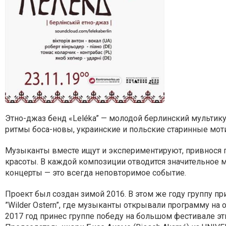
Этно-джаз бенд «Leléka” — молодой берлинский мультик
ритмы боса-новы, украинские и польские старинные мот
Музыканты вместе ищут и экспериментируют, привнося п
красоты. В каждой композиции отводится значительное м
концерты — это всегда неповторимое событие.
Проект был создан зимой 2016. В этом же году группу п
”Wilder Ostern”, где музыканты открывали программу на о
2017 год принес группе победу на большом фестивале э