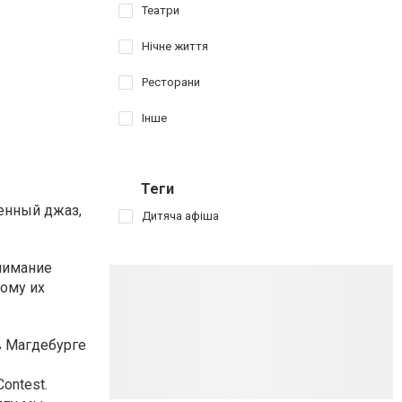
Театри
Нічне життя
Ресторани
Інше
Теги
енный джаз,
Дитяча афіша
нимание
тому их
в Магдебурге
ontest.