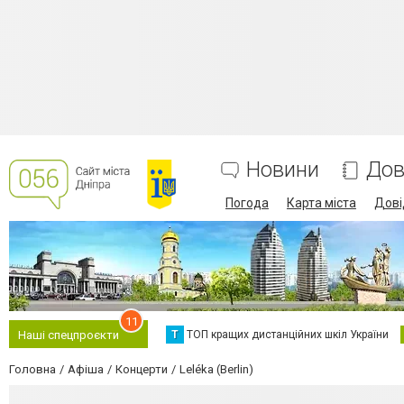
Новини
Дов
Погода
Карта міста
Дові
11
Т
ТОП кращих дистанційних шкіл України
Наші спецпроєкти
Головна
Афіша
Концерти
Leléka (Berlin)