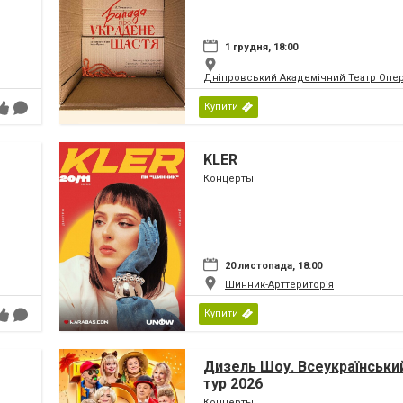
1 грудня, 18:00
Дніпровський Академічний Театр Опер
Купити
KLER
Концерты
20 листопада, 18:00
Шинник-Арттериторія
Купити
Дизель Шоу. Всеукраїнський
тур 2026
Концерты