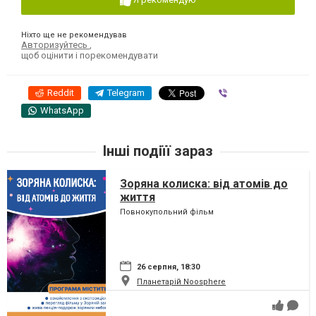
Ніхто ще не рекомендував
Авторизуйтесь
,
щоб оцінити і порекомендувати
Reddit
Telegram
Viber
WhatsApp
Інші подіїї зараз
Зоряна колиска: від атомів до
життя
Повнокупольний фільм
26 серпня, 18:30
Планетарій Noosphere