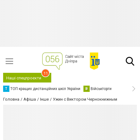
11
Наші спецпроєкти
Т
ТОП кращих дистанційних шкіл України
В
Військторги
Головна
Афіша
Інше
Ужин с Виктором Чернокнижным