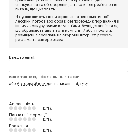
спілкування та обговорення, а також для роз'яснення
питань, що цікавлять.
Не дозволяється:
використання ненормативної
лексики, погроз або образ; безпосереднє порівняння з
іншими конкуруючими компаніями; безпідставні заяви,
що ображають діяльність компанії і / або її послуги;
розміщення посилань на сторонні інтернет-ресурси;
реклама та самореклама.
Введіть email:
Ваш e-mail не відображатиметься на сайті
або
Авторизуйтесь
для написання відгуку
Актуальність
0/12
Повнота інформації
0/12
Враження
0/12