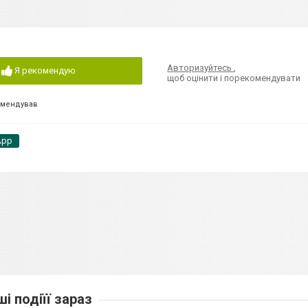
Авторизуйтесь
,
Я рекомендую
щоб оцінити і порекомендувати
омендував
App
ші подіїї зараз