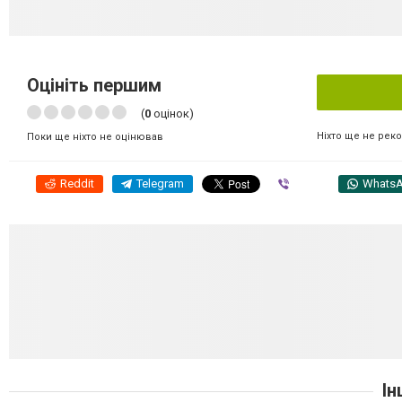
Оцініть першим
(
0
оцінок)
Ніхто ще не рек
Поки ще ніхто не оцінював
Reddit
Telegram
Viber
Whats
Ін