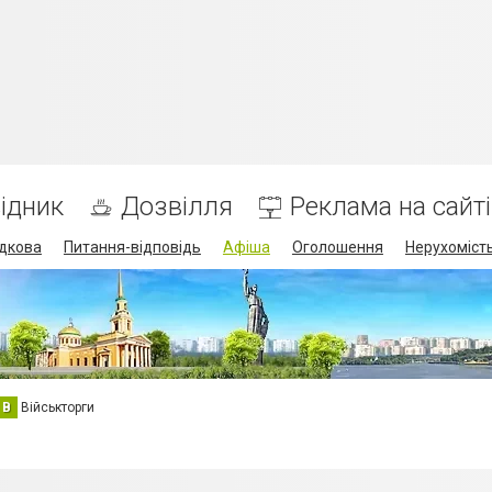
ідник
Дозвілля
Реклама на сайті
дкова
Питання-відповідь
Афіша
Оголошення
Нерухоміст
В
Військторги