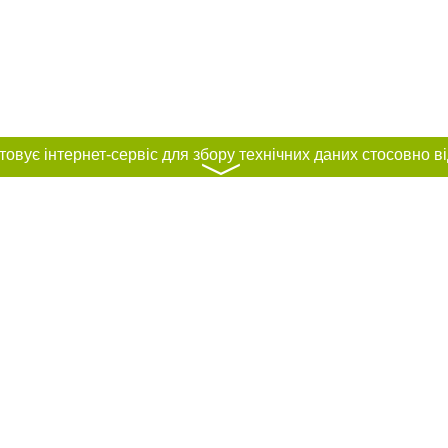
〉
нас :
и
Автори проєкту
ування матеріалів без отримання попередньої згоди 056.ua за умови розміще