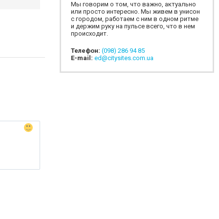
Мы говорим о том, что важно, актуально
или просто интересно. Мы живем в унисон
с городом, работаем с ним в одном ритме
и держим руку на пульсе всего, что в нем
происходит.
Телефон:
(098) 286 94 85
E-mail:
ed@citysites.com.ua