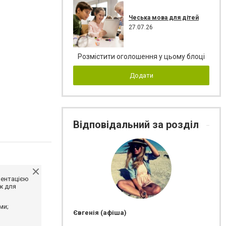
Чеська мова для дітей
27.07.26
Розмістити оголошення у цьому блоці
Додати
Відповідальний за розділ
ментацією
ж для
ми;
Євгенія (афіша)