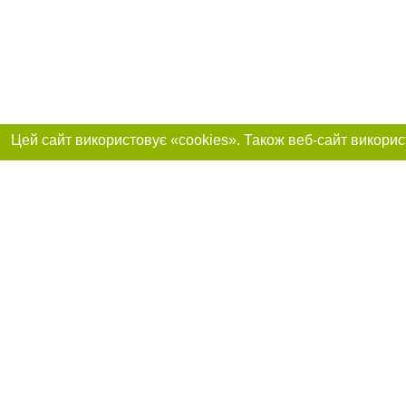
Реклама на сайті
Приєднуйтесь до 
Робота в нашій компанії
Франшиза "CitySites"
Про нас
Контакт
+38 (050) 969-29-16
З питань реклами: +38 (050) 969-29-16. E-mail:
Допускається цит