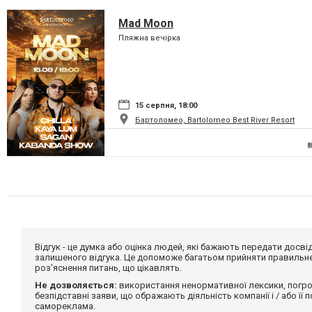
Mad Moon
Пляжна вечірка
15 серпня, 18:00
Бартоломео, Bartolomeo Best River Resort
Відгук - це думка або оцінка людей, які бажають передати дос
залишеного відгука. Це допоможе багатьом прийняти правильне 
роз'яснення питань, що цікавлять.
Не дозволяється:
використання ненормативної лексики, погро
безпідставні заяви, що ображають діяльність компанії і / або її
самореклама.