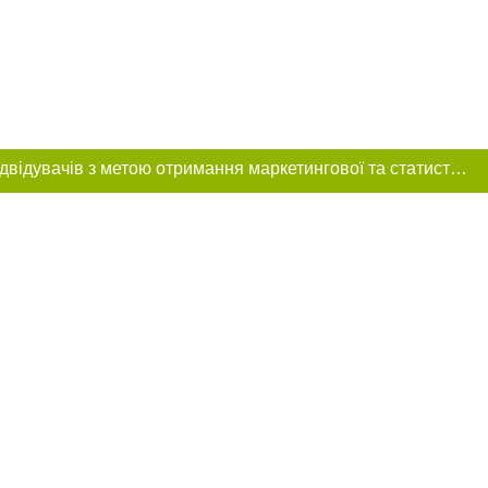
Цей сайт використовує «cookies». Також веб-сайт використовує інтернет-сервіс для збору технічних даних стосовно відвідувачів з метою отримання маркетингової та статистичної інформації. Умови обробки даних відвідувачів сайту див.
ння в тексті