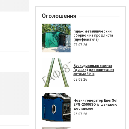
Оголошення
Гараж металлический
сборной из профлиста
(профнастила)
27.07.26
Буксирувальна сцепка
(дишло) для вантажних
автомобілів
03.08.26
Новий генератор EnerSol
EPG-2500ISQ із швидкою
доставкою
26.07.26