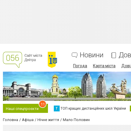
Новини
Дов
Погода
Карта міста
Дові
11
Т
ТОП кращих дистанційних шкіл України
Наші спецпроєкти
Головна
Афіша
Нічне життя
Мало Половин