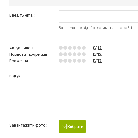
Введіть email:
Ваш e-mail не відображатиметься на сайті
Актуальність
0/12
Повнота інформації
0/12
Враження
0/12
Відгук:
Завантажити фото:
Вибрати