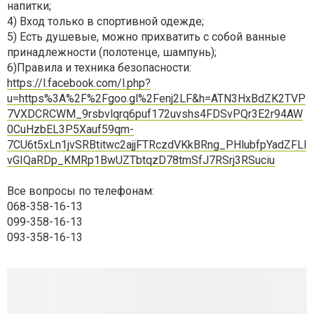
напитки;
4) Вход только в спортивной одежде;
5) Есть душевые, можно прихватить с собой ванные
принадлежности (полотенце, шампунь);
6)Правила и техника безопасности:
https://l.facebook.com/l.php?
u=https%3A%2F%2Fgoo.gl%2Fenj2LF&h=ATN3HxBdZK2TVP
7VXDCRCWM_9rsbvlqrq6puf172uvshs4FDSvPQr3E2r94AW
0CuHzbEL3P5Xauf59qm-
7CU6t5xLn1jvSRBtitwc2ajjFTRczdVKkBRng_PHlubfpYadZFLl
vGIQaRDp_KMRp1BwUZTbtqzD78tmSfJ7RSrj3RSuciu
Все вопросы по телефонам:
068-358-16-13
099-358-16-13
093-358-16-13