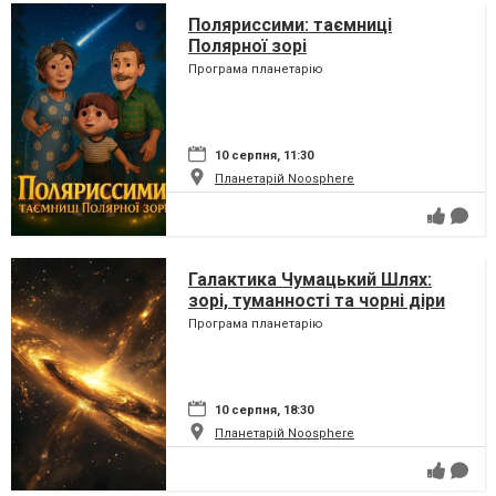
Поляриссими: таємниці
Полярної зорі
Програма планетарію
10 серпня, 11:30
Планетарій Noosphere
Галактика Чумацький Шлях:
зорі, туманності та чорні діри
Програма планетарію
10 серпня, 18:30
Планетарій Noosphere