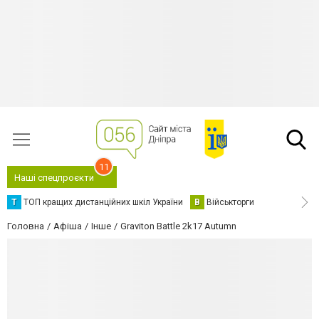
11
Наші спецпроєкти
Т
ТОП кращих дистанційних шкіл України
В
Військторги
Головна
Афіша
Інше
Graviton Battle 2k17 Autumn