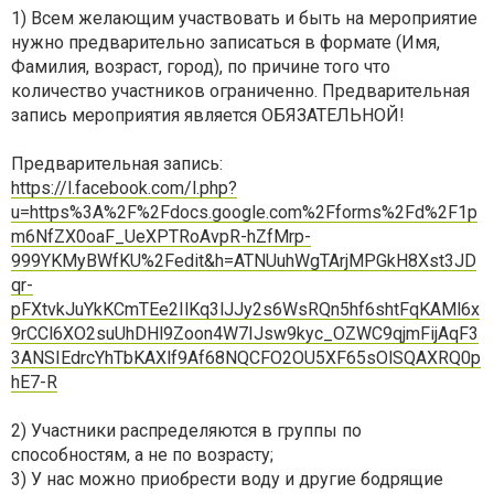
1) Всем желающим участвовать и быть на мероприятие
нужно предварительно записаться в формате (Имя,
Фамилия, возраст, город), по причине того что
количество участников ограниченно. Предварительная
запись мероприятия является ОБЯЗАТЕЛЬНОЙ!
Предварительная запись:
https://l.facebook.com/l.php?
u=https%3A%2F%2Fdocs.google.com%2Fforms%2Fd%2F1p
m6NfZX0oaF_UeXPTRoAvpR-hZfMrp-
999YKMyBWfKU%2Fedit&h=ATNUuhWgTArjMPGkH8Xst3JD
qr-
pFXtvkJuYkKCmTEe2IlKq3lJJy2s6WsRQn5hf6shtFqKAMl6x
9rCCl6XO2suUhDHl9Zoon4W7IJsw9kyc_OZWC9qjmFijAqF3
3ANSIEdrcYhTbKAXlf9Af68NQCFO2OU5XF65sOlSQAXRQ0p
hE7-R
2) Участники распределяются в группы по
способностям, а не по возрасту;
3) У нас можно приобрести воду и другие бодрящие