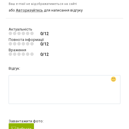
Ваш e-mail не відображатиметься на сайті
або
Авторизуйтесь
для написання відгуку
Актуальність
0/12
Повнота інформації
0/12
Враження
0/12
Відгук:
Завантажити фото:
Вибрати