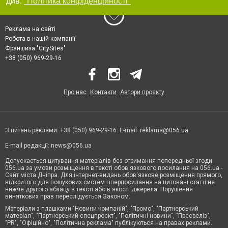
див.
"Політика конфіденційності"
Реклама на сайті
Робота в нашій компанії
Франшиза "CitySites"
+38 (050) 969-29-16
Про нас
Контакти
Автори проєкту
З питань реклами: +38 (050) 969-29-16. E-mail:
reklama@056.ua
E-mail редакції:
news@056.ua
Допускається цитування матеріалів без отримання попередньої згоди
056.ua за умови розміщення в тексті обов'язкового посилання на 056.ua -
Сайт міста Дніпра. Для інтернет-видань обов'язкове розміщення прямого,
відкритого для пошукових систем гіперпосилання на цитовані статті не
нижче другого абзацу в тексті або в якості джерела. Порушення
виняткових прав переслідується Законом.
Матеріали з плашками "Новини компаній", "Промо", "Партнерський
матеріал", "Партнерський спецпроєкт", "Політичні новини", "Пресреліз",
"PR", "Офіційно", "Політична реклама" публікуються на правах реклами.