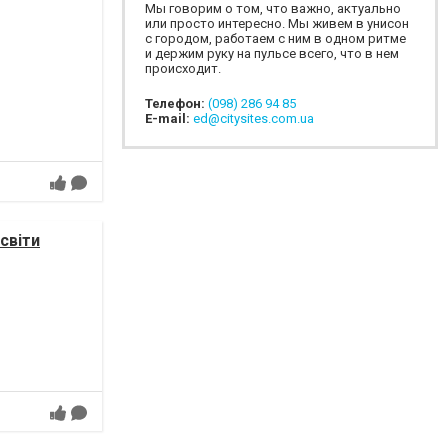
Мы говорим о том, что важно, актуально
или просто интересно. Мы живем в унисон
с городом, работаем с ним в одном ритме
и держим руку на пульсе всего, что в нем
происходит.
Телефон:
(098) 286 94 85
E-mail:
ed@citysites.com.ua
світи