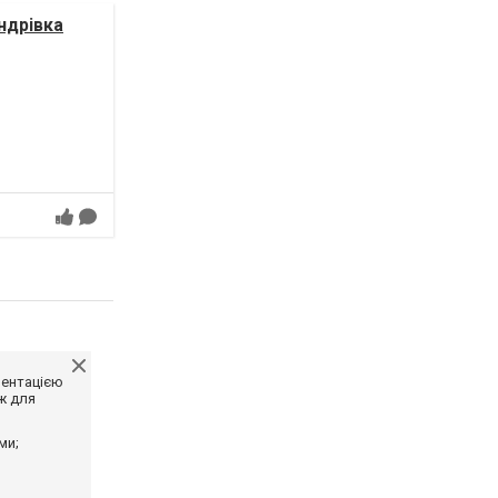
ндрівка
ментацією
ж для
ми;