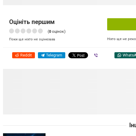
Оцініть першим
(
0
оцінок)
Ніхто ще не рек
Поки ще ніхто не оцінював
Reddit
Telegram
Viber
Whats
Ін