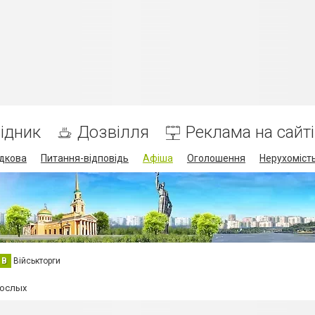
ідник
Дозвілля
Реклама на сайті
дкова
Питання-відповідь
Афіша
Оголошення
Нерухоміст
В
Військторги
рослых