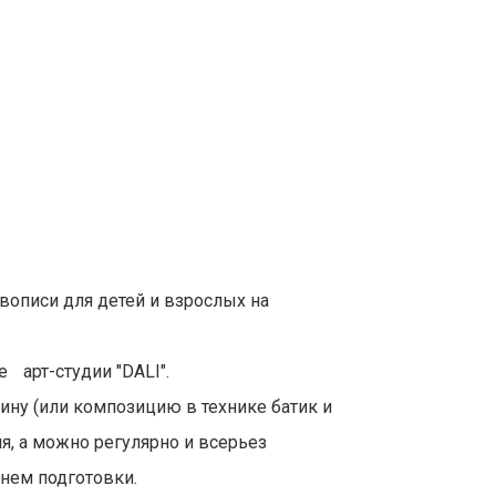
вописи для детей и взрослых на
ие
арт-студии
"D
ALI
".
ину (или композицию в технике батик и
я,
а можно регулярно и всерьез
нем подготовки.