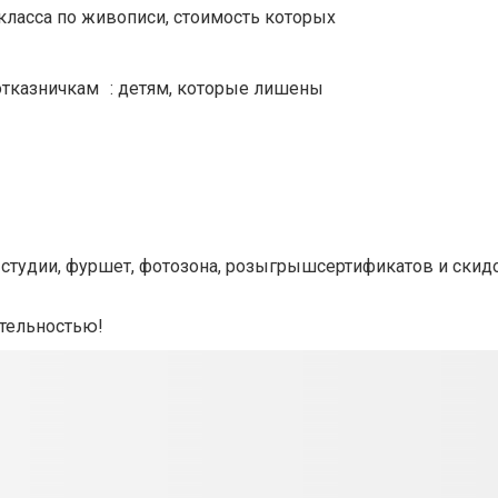
класса по живописи, стоимость которых
отказничкам
: детям, которые лишены
 студии, фуршет,
фотозона
, розыгрыш
сертификатов и скид
ительностью!