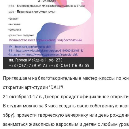
Приглашаем
на б
лаготворительные
мастер-классы по жи
открытии
арт-студии
"D
ALI
"
!
21 октября 2017 в Днепре пройдет официальное открыт
В студии
можно за 3 часа создать свою собственную карт
эбру
),
провести творческую вечеринку или день рождени
заниматься живописью взрослым и детям с любым уров