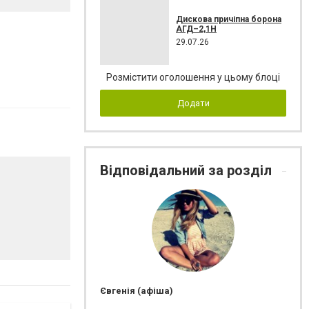
Дискова причіпна борона
АГД–2,1Н
29.07.26
Розмістити оголошення у цьому блоці
Додати
Відповідальний за розділ
Євгенія (афіша)