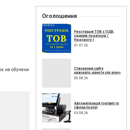
Оголошення
Реєстрація ТОВ з ПДВ,
єдиним податком (
Недорого )
31.07.26
Створення сайту
ок на обучени
адвоката, юриста під ключ
05.08.26
Автоматизація торгівлі та
сфери послуг
03.08.26