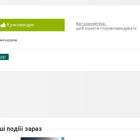
Авторизуйтесь
,
Я рекомендую
щоб оцінити і порекомендувати
омендував
App
ші подіїї зараз