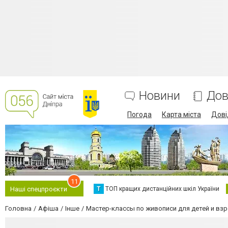
Новини
Дов
Погода
Карта міста
Дові
11
Т
ТОП кращих дистанційних шкіл України
Наші спецпроєкти
Головна
Афіша
Інше
Мастер-классы по живописи для детей и вз