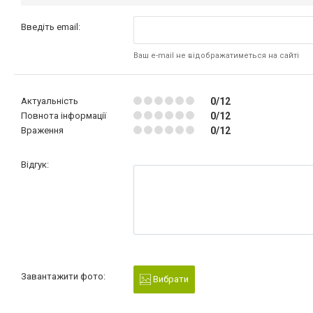
Введіть email:
Ваш e-mail не відображатиметься на сайті
Актуальність
0/12
Повнота інформації
0/12
Враження
0/12
Відгук:
Завантажити фото:
Вибрати