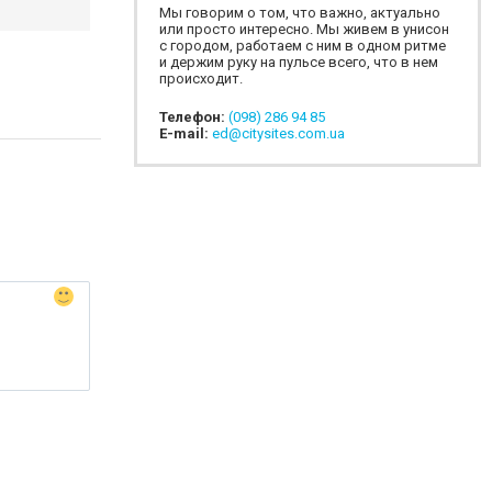
Мы говорим о том, что важно, актуально
или просто интересно. Мы живем в унисон
с городом, работаем с ним в одном ритме
и держим руку на пульсе всего, что в нем
происходит.
Телефон:
(098) 286 94 85
E-mail:
ed@citysites.com.ua