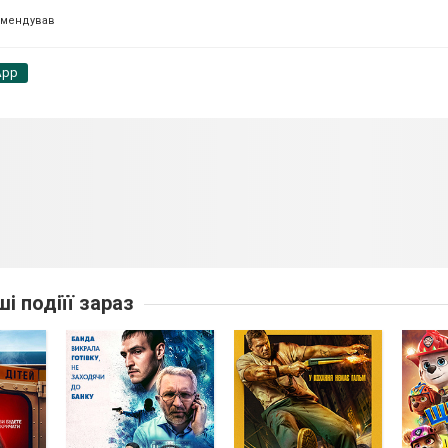
омендував
App
ші подіїї зараз