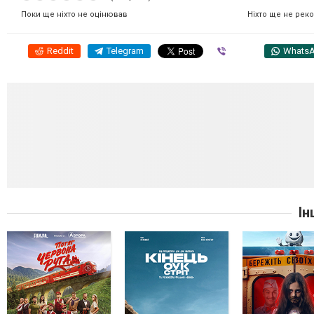
Ніхто ще не рек
Поки ще ніхто не оцінював
Reddit
Telegram
Viber
Whats
Ін