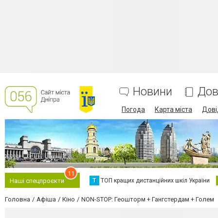
Новини
Дов
Погода
Карта міста
Дові
11
Т
ТОП кращих дистанційних шкіл України
Наші спецпроєкти
Головна
Афіша
Кіно
NON-STOP: Геошторм + Гангстердам + Голем