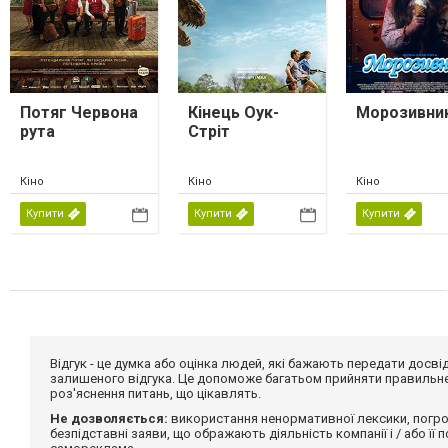
Потяг Червона
Кінець Оук-
Морозивни
рута
Стріт
Кіно
Кіно
Кіно
Купити
Купити
Купити
Відгук - це думка або оцінка людей, які бажають передати дос
залишеного відгука. Це допоможе багатьом прийняти правильне 
роз'яснення питань, що цікавлять.
Не дозволяється:
використання ненормативної лексики, погро
безпідставні заяви, що ображають діяльність компанії і / або її