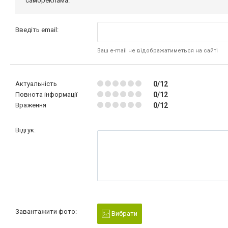
самореклама.
Введіть email:
Ваш e-mail не відображатиметься на сайті
Актуальність
0/12
Повнота інформації
0/12
Враження
0/12
Відгук:
Завантажити фото:
Вибрати