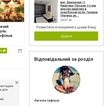
вул. Бригадная 11
Квартира, Продам 3 х кім
видову квартиру в
новобудові на пр. Гагаріна
(Нагірка, ву...
29.07.26
ячий
Розмістити оголошення у цьому блоці
уль:
офільм
Додати
ти
Відповідальний за розділ
ментацією
ж для
ми;
Євгенія (афіша)