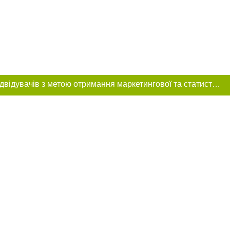
Цей сайт використовує «cookies». Також веб-сайт використовує інтернет-сервіс для збору технічних даних стосовно відвідувачів з метою отримання маркетингової та статистичної інформації. Умови обробки даних відвідувачів сайту див.