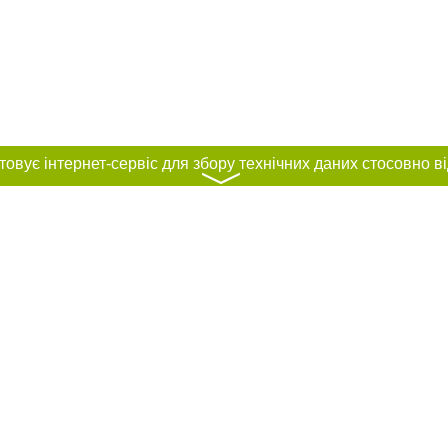
〉
нас :
и
Автори проєкту