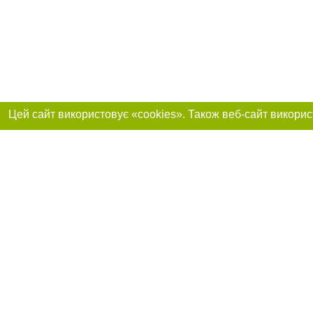
Реклама на сайті
Приєднуйтесь до 
Робота в нашій компанії
Франшиза "CitySites"
Про нас
Контакт
+38 (050) 969-29-16