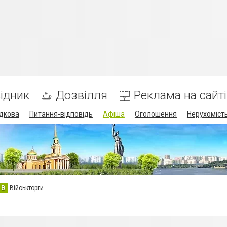
ідник
Дозвілля
Реклама на сайті
дкова
Питання-відповідь
Афіша
Оголошення
Нерухоміст
В
Військторги