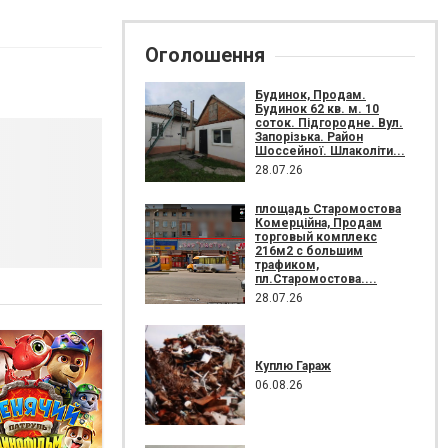
Оголошення
Будинок, Продам.
Будинок 62 кв. м. 10
соток. Підгородне. Вул.
Запорізька. Район
Шоссейної. Шлаколіти...
28.07.26
площадь Старомостова
Комерційна, Продам
торговый комплекс
216м2 с большим
трафиком,
пл.Старомостова....
28.07.26
Куплю Гараж
06.08.26