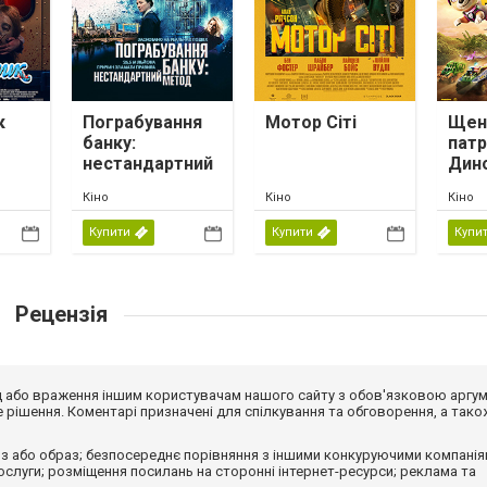
к
Пограбування
Мотор Сіті
Щен
банку:
патр
нестандартний
Дин
метод
Кіно
Кіно
Кіно
Купити
Купити
Купи
Рецензія
від або враження іншим користувачам нашого сайту з обов'язковою аргу
рішення. Коментарі призначені для спілкування та обговорення, а тако
з або образ; безпосереднє порівняння з іншими конкуруючими компанія
 послуги; розміщення посилань на сторонні інтернет-ресурси; реклама та