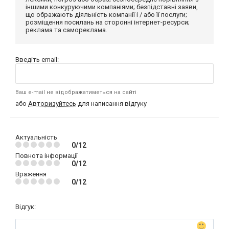
іншими конкуруючими компаніями; безпідставні заяви,
що ображають діяльність компанії і / або її послуги;
розміщення посилань на сторонні інтернет-ресурси;
реклама та самореклама.
Введіть email:
Ваш e-mail не відображатиметься на сайті
або
Авторизуйтесь
для написання відгуку
Актуальність
0/12
Повнота інформації
0/12
Враження
0/12
Відгук: