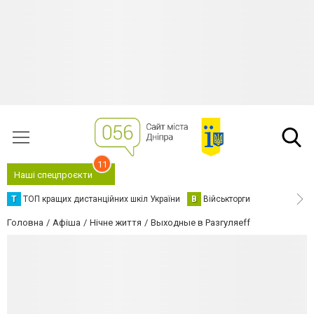
11
Наші спецпроєкти
Т
ТОП кращих дистанційних шкіл України
В
Військторги
Головна
Афіша
Нічне життя
Выходные в Разгуляеff