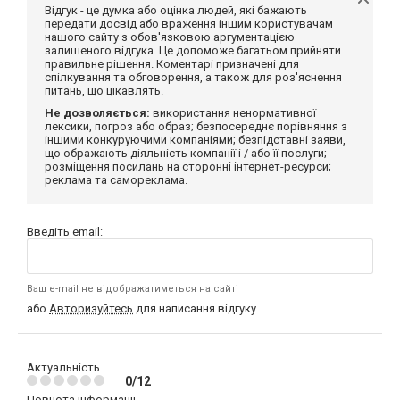
Відгук - це думка або оцінка людей, які бажають
передати досвід або враження іншим користувачам
нашого сайту з обов'язковою аргументацією
залишеного відгука. Це допоможе багатьом прийняти
правильне рішення. Коментарі призначені для
спілкування та обговорення, а також для роз'яснення
питань, що цікавлять.
Не дозволяється:
використання ненормативної
лексики, погроз або образ; безпосереднє порівняння з
іншими конкуруючими компаніями; безпідставні заяви,
що ображають діяльність компанії і / або її послуги;
розміщення посилань на сторонні інтернет-ресурси;
реклама та самореклама.
Введіть email:
Ваш e-mail не відображатиметься на сайті
або
Авторизуйтесь
для написання відгуку
Актуальність
0/12
Повнота інформації