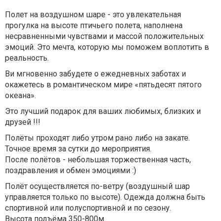
Полет на воздушном шаре - это увлекательная
прогулка на высоте птичьего полета, наполнена
несравненными чувствами и массой положительных
эмоций. Это мечта, которую мы поможем воплотить в
реальность.
Ви мгновенно забудете о ежедневных заботах и
окажетесь в романтическом мире «пятьдесят пятого
океана».
Это лучший подарок для ваших любимых, близких и
друзей !!!
Полёты проходят либо утром рано либо на закате.
Точное время за сутки до мероприятия.
После полётов - небольшая торжественная часть,
поздравления и обмен эмоциями :)
Полёт осуществляется по-ветру (воздушный шар
управляется только по высоте). Одежда должна быть
спортивной или полуспортивной и по сезону.
Высота подъёма 350-800м.