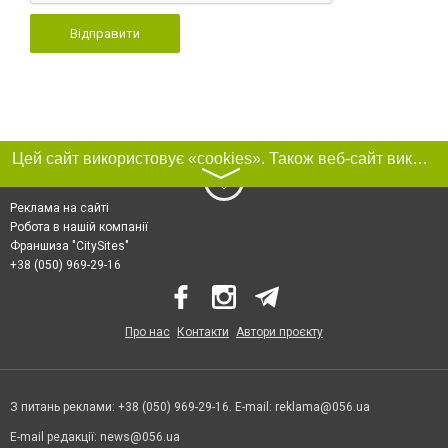
Відправити
Цей сайт використовує «cookies». Також веб-сайт використовує інтернет-сервіс для збору технічних даних стосовно відвідувачів з метою отримання маркетингової та статистичної інформації. Умови обробки даних відвідувачів сайту див.
〉
Реклама на сайті
Робота в нашій компанії
Франшиза "CitySites"
+38 (050) 969-29-16
Про нас
Контакти
Автори проєкту
З питань реклами: +38 (050) 969-29-16. E-mail:
reklama@056.ua
E-mail редакції:
news@056.ua