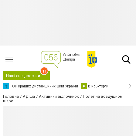
11
Наші спецпроєкти
Т
ТОП кращих дистанційних шкіл України
В
Військторги
Головна
Афіша
Активний відпочинок
Полет на воздушном
шаре