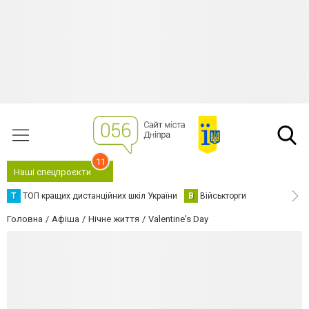
11
Наші спецпроєкти
Т
ТОП кращих дистанційних шкіл України
В
Військторги
Головна
Афіша
Нічне життя
Valentine's Day