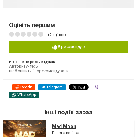
Оцініть першим
(
0
оцінок)
Я рекомендую
Ніхто ще не рекомендував
Авторизуйтесь
,
щоб оцінити і порекомендувати
Reddit
Telegram
Viber
WhatsApp
Інші подіїї зараз
Mad Moon
Пляжна вечірка