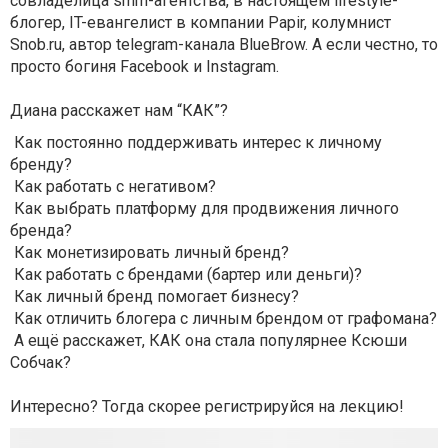
совладелица smm-агентства, в настоящем lifestyle-
блогер, IT-евангелист в компании Papir, колумнист
Snob.ru, автор telegram-канала BlueBrow. А если честно, то
просто богиня Facebook и Instagram.
Диана расскажет нам “КАК”?
Как постоянно поддерживать интерес к личному
бренду?
Как работать с негативом?
Как выбрать платформу для продвижения личного
бренда?
Как монетизировать личный бренд?
Как работать с брендами (бартер или деньги)?
Как личный бренд помогает бизнесу?
Как отличить блогера с личным брендом от графомана?
А ещё расскажет, КАК она стала популярнее Ксюши
Собчак?
Интересно? Тогда скорее регистрируйся на лекцию!