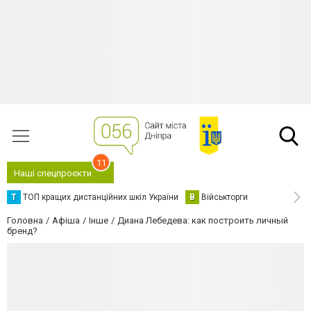
11
Наші спецпроєкти
Т
ТОП кращих дистанційних шкіл України
В
Військторги
Головна
Афіша
Інше
Диана Лебедева: как построить личный
бренд?