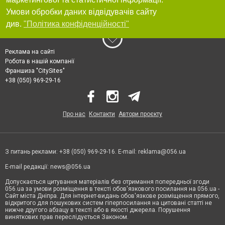
Умови обробки даних відвідувачів сайту
див.
"Політика конфіденційності"
Реклама на сайті
Робота в нашій компанії
Франшиза "CitySites"
+38 (050) 969-29-16
Про нас
Контакти
Автори проєкту
З питань реклами: +38 (050) 969-29-16. E-mail:
reklama@056.ua
E-mail редакції:
news@056.ua
Допускається цитування матеріалів без отримання попередньої згоди
056.ua за умови розміщення в тексті обов'язкового посилання на 056.ua -
Сайт міста Дніпра. Для інтернет-видань обов'язкове розміщення прямого,
відкритого для пошукових систем гіперпосилання на цитовані статті не
нижче другого абзацу в тексті або в якості джерела. Порушення
виняткових прав переслідується Законом.