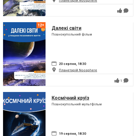
Планетарій Noosphere
Далекі світи
Повнокупольний фільм
20 серпня, 18:30
Планетарій Noosphere
1
Космічний круїз
Повнокупольний мультфільм
19 серпня, 18:30