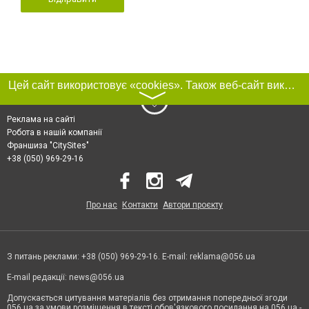
Цей сайт використовує «cookies». Також веб-сайт використовує інтернет-сервіс для збору технічних даних стосовно відвідувачів з метою отримання маркетингової та статистичної інформації. Умови обробки даних відвідувачів сайту див.
〉
Реклама на сайті
Робота в нашій компанії
Франшиза "CitySites"
+38 (050) 969-29-16
Про нас
Контакти
Автори проєкту
З питань реклами: +38 (050) 969-29-16. E-mail:
reklama@056.ua
E-mail редакції:
news@056.ua
Допускається цитування матеріалів без отримання попередньої згоди
056.ua за умови розміщення в тексті обов'язкового посилання на 056.ua -