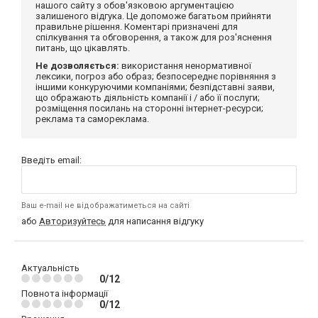
нашого сайту з обов'язковою аргументацією
залишеного відгука. Це допоможе багатьом прийняти
правильне рішення. Коментарі призначені для
спілкування та обговорення, а також для роз'яснення
питань, що цікавлять.
Не дозволяється:
використання ненормативної
лексики, погроз або образ; безпосереднє порівняння з
іншими конкуруючими компаніями; безпідставні заяви,
що ображають діяльність компанії і / або її послуги;
розміщення посилань на сторонні інтернет-ресурси;
реклама та самореклама.
Введіть email:
Ваш e-mail не відображатиметься на сайті
або
Авторизуйтесь
для написання відгуку
Актуальність
0/12
Повнота інформації
0/12