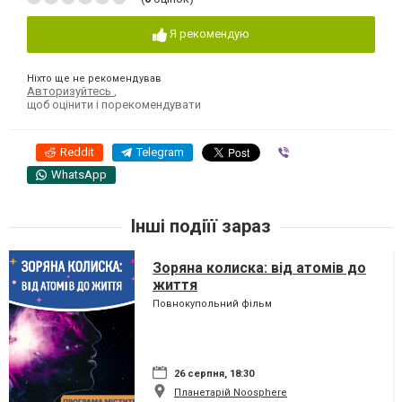
Я рекомендую
Ніхто ще не рекомендував
Авторизуйтесь
,
щоб оцінити і порекомендувати
Reddit
Telegram
Viber
WhatsApp
Інші подіїї зараз
Зоряна колиска: від атомів до
життя
Повнокупольний фільм
26 серпня, 18:30
Планетарій Noosphere