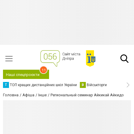
11
Наші спецпроєкти
Т
ТОП кращих дистанційних шкіл України
В
Військторги
Головна
Афіша
Інше
Региональный семинар Айкикай Айкидо