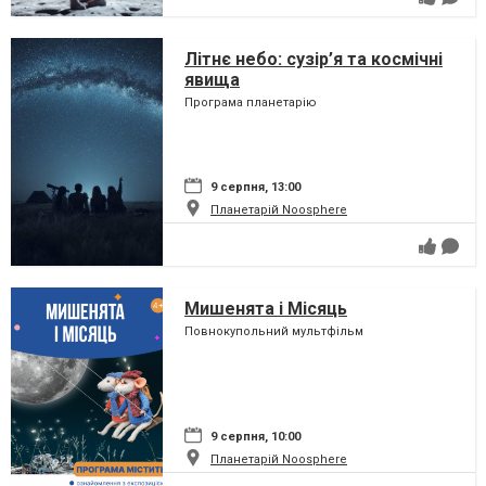
Літнє небо: сузір’я та космічні
явища
Програма планетарію
9 серпня, 13:00
Планетарій Noosphere
Мишенята і Місяць
Повнокупольний мультфільм
9 серпня, 10:00
Планетарій Noosphere