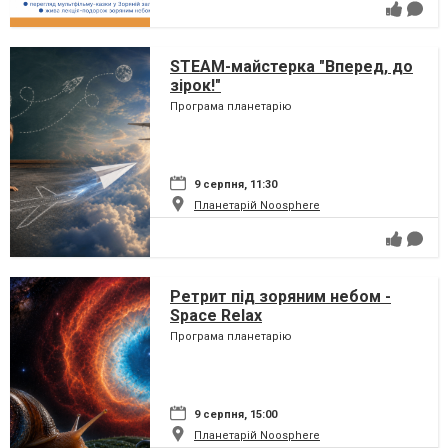
STEAM-майстерка "Вперед, до
зірок!"
Програма планетарію
9 серпня, 11:30
Планетарій Noosphere
Ретрит під зоряним небом -
Space Relax
Програма планетарію
9 серпня, 15:00
Планетарій Noosphere