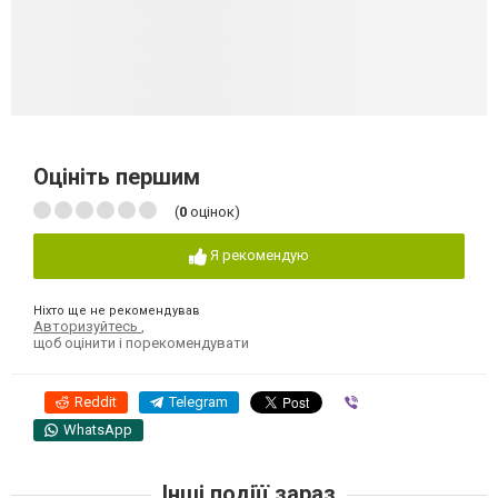
Оцініть першим
(
0
оцінок)
Я рекомендую
Ніхто ще не рекомендував
Авторизуйтесь
,
щоб оцінити і порекомендувати
Reddit
Telegram
Viber
WhatsApp
Інші подіїї зараз