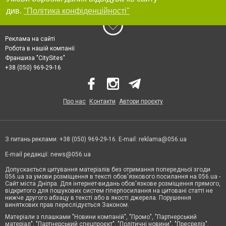
див.
"Політика конфіденційності"
Реклама на сайті
Робота в нашій компанії
Франшиза "CitySites"
+38 (050) 969-29-16
Про нас
Контакти
Автори проєкту
З питань реклами: +38 (050) 969-29-16. E-mail:
reklama@056.ua
E-mail редакції:
news@056.ua
Допускається цитування матеріалів без отримання попередньої згоди
056.ua за умови розміщення в тексті обов'язкового посилання на 056.ua -
Сайт міста Дніпра. Для інтернет-видань обов'язкове розміщення прямого,
відкритого для пошукових систем гіперпосилання на цитовані статті не
нижче другого абзацу в тексті або в якості джерела. Порушення
виняткових прав переслідується Законом.
Матеріали з плашками "Новини компаній", "Промо", "Партнерський
матеріал", "Партнерський спецпроєкт", "Політичні новини", "Пресреліз",