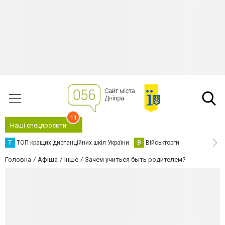
11
Наші спецпроєкти
Т
ТОП кращих дистанційних шкіл України
В
Військторги
Головна
Афіша
Інше
Зачем учиться быть родителем?