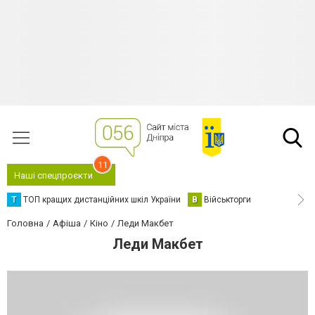
11
Наші спецпроєкти
Т
ТОП кращих дистанційних шкіл України
В
Військторги
Головна
Афіша
Кіно
Леди Макбет
Леди Макбет