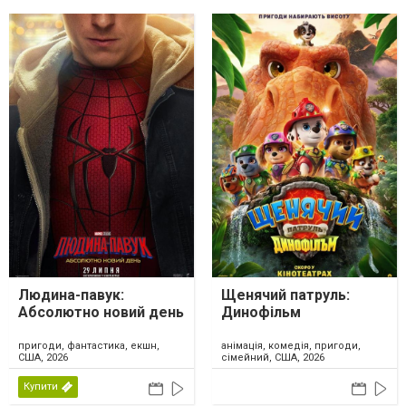
Людина-павук:
Щенячий патруль:
Абсолютно новий день
Динофільм
пригоди, фантастика, екшн,
анімація, комедія, пригоди,
США, 2026
сімейний, США, 2026
Купити