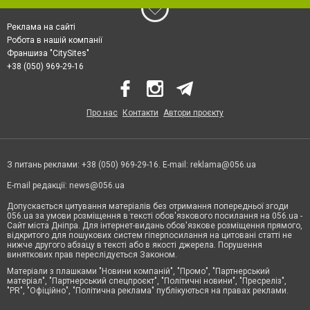
Реклама на сайті
Робота в нашій компанії
Франшиза "CitySites"
+38 (050) 969-29-16
Про нас
Контакти
Автори проєкту
З питань реклами: +38 (050) 969-29-16. E-mail:
reklama@056.ua
E-mail редакції:
news@056.ua
Допускається цитування матеріалів без отримання попередньої згоди
056.ua за умови розміщення в тексті обов'язкового посилання на 056.ua -
Сайт міста Дніпра. Для інтернет-видань обов'язкове розміщення прямого,
відкритого для пошукових систем гіперпосилання на цитовані статті не
нижче другого абзацу в тексті або в якості джерела. Порушення
виняткових прав переслідується Законом.
Матеріали з плашками "Новини компаній", "Промо", "Партнерський
матеріал", "Партнерський спецпроєкт", "Політичні новини", "Пресреліз",
"PR", "Офіційно", "Політична реклама" публікуються на правах реклами.