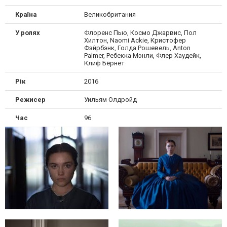
Країна
Великобритания
У ролях
Флоренс Пью, Космо Джарвис, Пол
Хилтон, Naomi Ackie, Кристофер
Фэйрбэнк, Голда Рошевель, Anton
Palmer, Ребекка Мэнли, Флер Хаудейк,
Клиф Бёрнет
Рік
2016
Режисер
Уильям Олдройд
Час
96