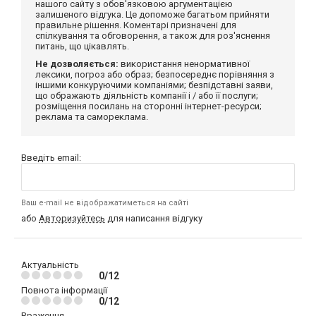
нашого сайту з обов'язковою аргументацією
залишеного відгука. Це допоможе багатьом прийняти
правильне рішення. Коментарі призначені для
спілкування та обговорення, а також для роз'яснення
питань, що цікавлять.
Не дозволяється:
використання ненормативної
лексики, погроз або образ; безпосереднє порівняння з
іншими конкуруючими компаніями; безпідставні заяви,
що ображають діяльність компанії і / або її послуги;
розміщення посилань на сторонні інтернет-ресурси;
реклама та самореклама.
Введіть email:
Ваш e-mail не відображатиметься на сайті
або
Авторизуйтесь
для написання відгуку
Актуальність
0/12
Повнота інформації
0/12
Враження