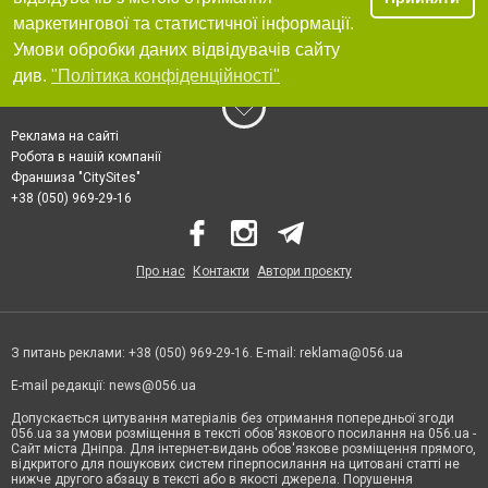
маркетингової та статистичної інформації.
Умови обробки даних відвідувачів сайту
див.
"Політика конфіденційності"
Реклама на сайті
Робота в нашій компанії
Франшиза "CitySites"
+38 (050) 969-29-16
Про нас
Контакти
Автори проєкту
З питань реклами: +38 (050) 969-29-16. E-mail:
reklama@056.ua
E-mail редакції:
news@056.ua
Допускається цитування матеріалів без отримання попередньої згоди
056.ua за умови розміщення в тексті обов'язкового посилання на 056.ua -
Сайт міста Дніпра. Для інтернет-видань обов'язкове розміщення прямого,
відкритого для пошукових систем гіперпосилання на цитовані статті не
нижче другого абзацу в тексті або в якості джерела. Порушення