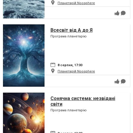
Планетарій Noosphere
Всесвіт від А до Я
Програма планетарію
8 серпня, 17:00
Планетарій Noosphere
Сонячна система: незвідані
світи
Програма планетарію