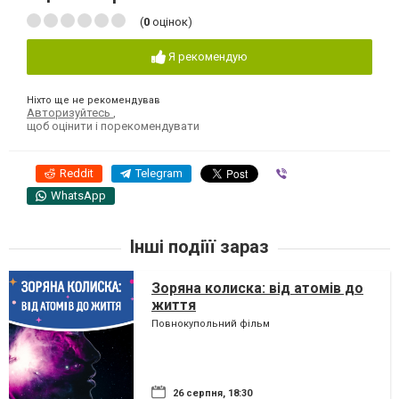
(
0
оцінок)
Я рекомендую
Ніхто ще не рекомендував
Авторизуйтесь
,
щоб оцінити і порекомендувати
Reddit
Telegram
Viber
WhatsApp
Інші подіїї зараз
Зоряна колиска: від атомів до
життя
Повнокупольний фільм
26 серпня, 18:30