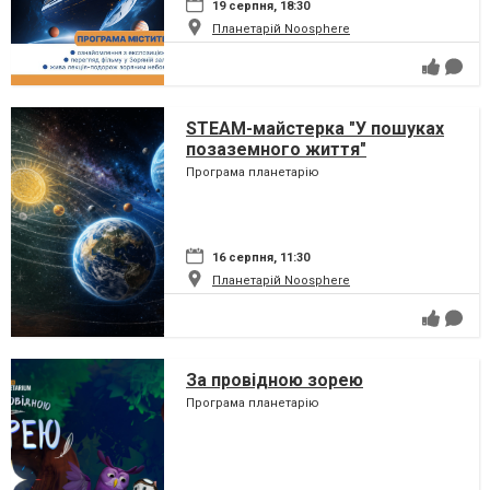
19 серпня, 18:30
Планетарій Noosphere
STEAM-майстерка "У пошуках
позаземного життя"
Програма планетарію
16 серпня, 11:30
Планетарій Noosphere
За провідною зорею
Програма планетарію