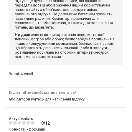
Відгук - це думка або оцінка людей, які бажають
передати досвід або враження іншим користувачам
нашого сайту з обов'язковою аргументацією
залишеного відгука. Це допоможе багатьом прийняти
правильне рішення. Коментарі призначені для
спілкування та обговорення, а також для роз'яснення
питань, що цікавлять.
Не дозволяється:
використання ненормативної
лексики, погроз або образ; безпосереднє порівняння з
іншими конкуруючими компаніями; безпідставні заяви,
що ображають діяльність компанії і / або її послуги;
розміщення посилань на сторонні інтернет-ресурси;
реклама та самореклама.
Введіть email:
Ваш e-mail не відображатиметься на сайті
або
Авторизуйтесь
для написання відгуку
Актуальність
0/12
Повнота інформації