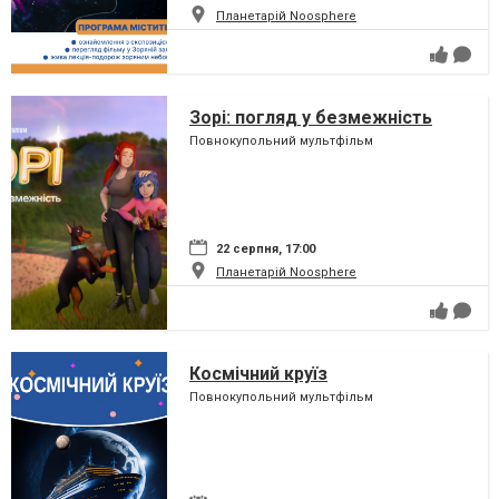
Планетарій Noosphere
Зорі: погляд у безмежність
Повнокупольний мультфільм
22 серпня, 17:00
Планетарій Noosphere
Космічний круїз
Повнокупольний мультфільм