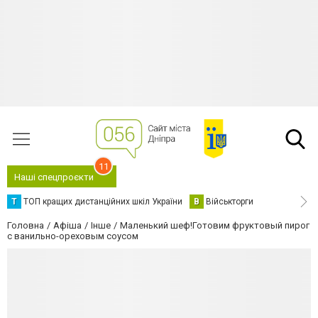
11
Наші спецпроєкти
Т
ТОП кращих дистанційних шкіл України
В
Військторги
Головна
Афіша
Інше
Маленький шеф!Готовим фруктовый пирог
с ванильно-ореховым соусом