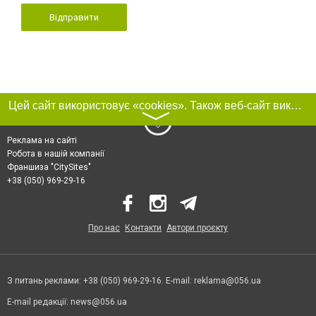
Відправити
Цей сайт використовує «cookies». Також веб-сайт використовує інтернет-сервіс для збору технічних даних стосовно відвідувачів з метою отримання маркетингової та статистичної інформації. Умови обробки даних відвідувачів сайту див.
〉
Реклама на сайті
Робота в нашій компанії
Франшиза "CitySites"
+38 (050) 969-29-16
Про нас
Контакти
Автори проєкту
З питань реклами: +38 (050) 969-29-16. E-mail:
reklama@056.ua
E-mail редакції:
news@056.ua