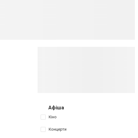
Афіша
Кіно
Концерти