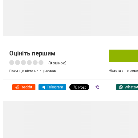
Оцініть першим
(
0
оцінок)
Ніхто ще не рек
Поки ще ніхто не оцінював
Reddit
Telegram
Viber
Whats