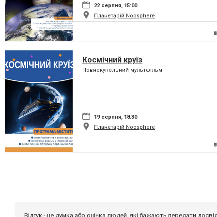
22 серпня, 15:00
Планетарій Noosphere
Космічний круїз
Повнокупольний мультфільм
19 серпня, 18:30
Планетарій Noosphere
Відгук - це думка або оцінка людей, які бажають передати дос