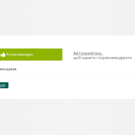
Авторизуйтесь
,
Я рекомендую
щоб оцінити і порекомендувати
омендував
App