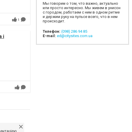
Мы говорим о том, что важно, актуально
или просто интересно. Мы живем в унисон
с городом, работаем с ним в одном ритме
и держим руку на пульсе всего, что в нем
1
происходит.
Телефон:
(098) 286 94 85
 і
E-mail:
ed@citysites.com.ua
ментацією