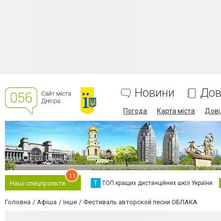
Новини
Дов
Погода
Карта міста
Дові
11
Т
ТОП кращих дистанційних шкіл України
Наші спецпроєкти
Головна
Афіша
Інше
Фестиваль авторской песни ОБЛАКА