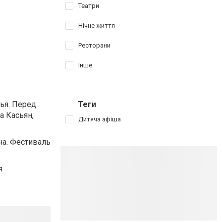
Театри
Нічне життя
Ресторани
Інше
ья. Перед
Теги
а Касьян,
Дитяча афіша
ча. Фестиваль
я