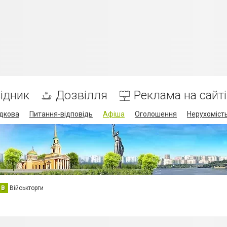
ідник
Дозвілля
Реклама на сайті
дкова
Питання-відповідь
Афіша
Оголошення
Нерухоміст
В
Військторги