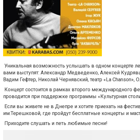
Уникальная возможность услышать в одном концерте ле
вами выступят: Александр Медведенко, Алексей Кудрявц
Вадим Гефтер, Николай Чернявский, театр «La Chanson», 
Концерт состоится в рамках второго международного фе
проводится при поддержке программы «Культурная столи
Если вы живете не в Днепре и хотите приехать на фестив
им.Терешковой, где пройдут бесплатные концерты и маст
Приходите слушать и петь любимые песни!