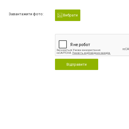
Завантажити фото:
Вибрати
Відправити