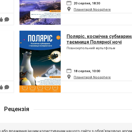
20 серпня, 18:30
Планетарій Noosphere
Поляріс, космічна субмарина
таємниця Полярної ночі
Повнокупольний мультфільм
18 серпня, 10:00
Планетарій Noosphere
Рецензія
від або враження іншим користувачам нашого сайту з обов'язковою аргу