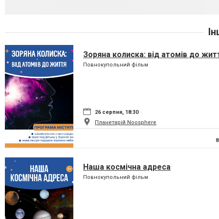
Ін
Зоряна колиска: від атомів до жит
Повнокупольний фільм
26 серпня, 18:30
Планетарій Noosphere
Наша космічна адреса
Повнокупольний фільм