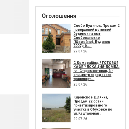
Оголошення
Слобо Будинок, Продам 2
поверховий цегляний
будинок на смт
Слобожанське
(Ювілейне). Будинок
2007р.б....
29.07.26
С Комерційна, ? ГОТОВОЕ
КАФЕ ? ЛОКАЦИЯ-БОМБА:
пл. Старомостовая, 3 -
эпицентр городского
транспорт...
28.07.26
Кировское Ділянка,
Продам 22 сотки
приватизированого
участка в Обуховке по
ул.Каштановая .
29.07.26