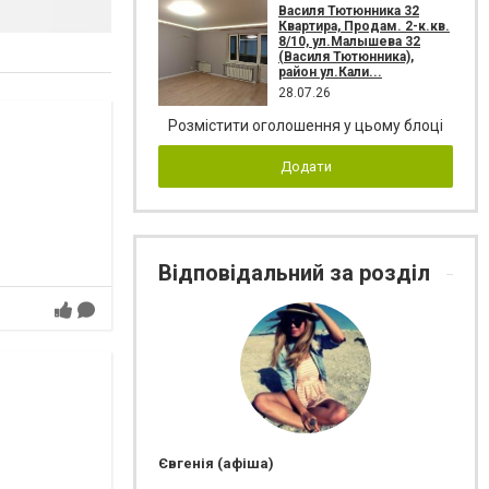
Василя Тютюнника 32
Квартира, Продам. 2-к.кв.
8/10, ул.Малышева 32
(Василя Тютюнника),
район ул.Кали...
28.07.26
Розмістити оголошення у цьому блоці
Додати
Відповідальний за розділ
Євгенія (афіша)