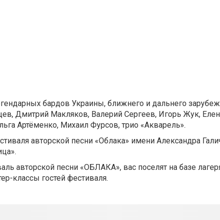
гендарных бардов Украины, ближнего и дальнего зарубеж
ев, Дмитрий Макляков, Валерий Сергеев, Игорь Жук, Елен
Ольга Артёменко, Михаил Фурсов, трио «Акварель».
стиваля авторской песни «Облака» имени Александра Гали
ца».
аль авторской песни «ОБЛАКА», вас поселят на базе лагер
ер-классы гостей фестиваля.