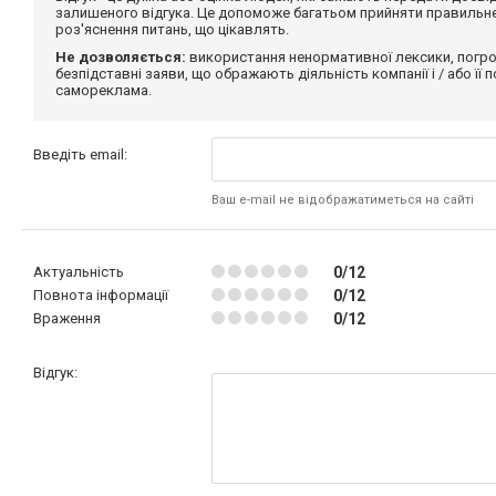
залишеного відгука. Це допоможе багатьом прийняти правильне 
роз'яснення питань, що цікавлять.
Не дозволяється:
використання ненормативної лексики, погро
безпідставні заяви, що ображають діяльність компанії і / або її
самореклама.
Введіть email:
Ваш e-mail не відображатиметься на сайті
Актуальність
0/12
Повнота інформації
0/12
Враження
0/12
Відгук: