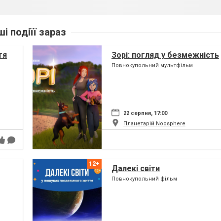
ші подіїї зараз
тя
Зорі: погляд у безмежність
Повнокупольний мультфільм
22 серпня, 17:00
Планетарій Noosphere
Далекі світи
Повнокупольний фільм