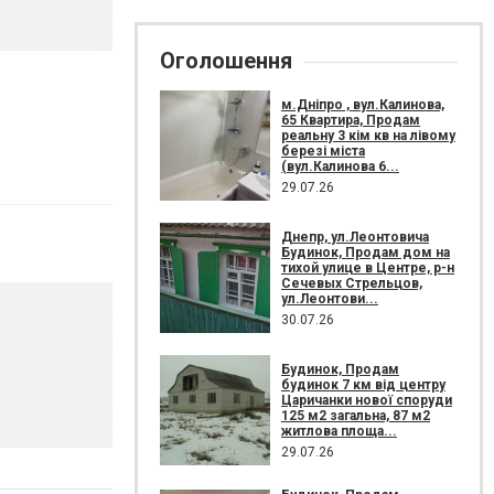
Оголошення
м.Дніпро , вул.Калинова,
65 Квартира, Продам
реальну 3 кім кв на лівому
березі міста
(вул.Калинова 6...
29.07.26
Днепр, ул.Леонтовича
Будинок, Продам дом на
тихой улице в Центре, р-н
Сечевых Стрельцов,
ул.Леонтови...
30.07.26
Будинок, Продам
будинок 7 км від центру
Царичанки нової споруди
125 м2 загальна, 87 м2
житлова площа...
29.07.26