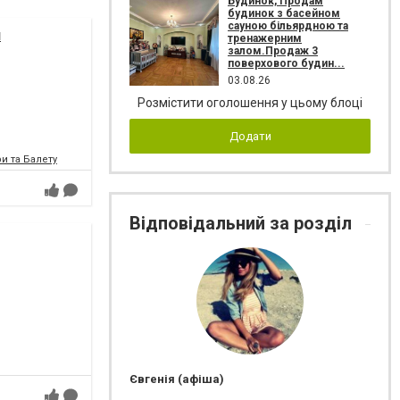
Будинок, Продам
будинок з басейном
сауною більярдною та
я
тренажерним
залом.Продаж 3
поверхового будин...
03.08.26
Розмістити оголошення у цьому блоці
Додати
и та Балету
Відповідальний за розділ
Євгенія (афіша)