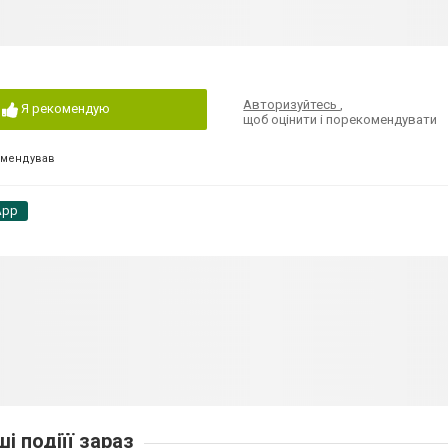
Авторизуйтесь
,
Я рекомендую
щоб оцінити і порекомендувати
омендував
App
ші подіїї зараз