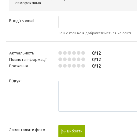
самореклама.
Введіть email:
Ваш e-mail не відображатиметься на сайті
Актуальність
0/12
Повнота інформації
0/12
Враження
0/12
Відгук:
Завантажити фото:
Вибрати