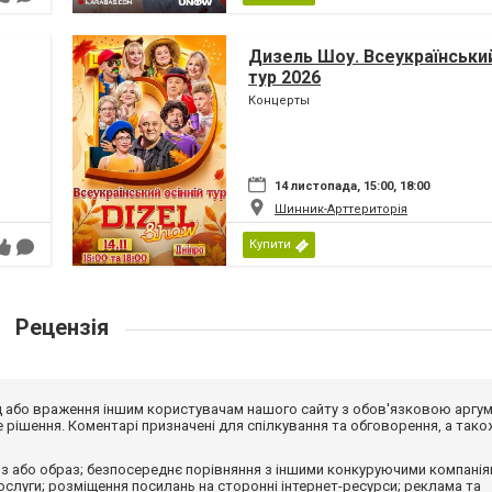
Дизель Шоу. Всеукраїнський
тур 2026
Концерты
14 листопада, 15:00, 18:00
Шинник-Арттериторія
Купити
Рецензія
від або враження іншим користувачам нашого сайту з обов'язковою аргу
рішення. Коментарі призначені для спілкування та обговорення, а тако
з або образ; безпосереднє порівняння з іншими конкуруючими компанія
 послуги; розміщення посилань на сторонні інтернет-ресурси; реклама та