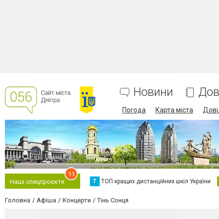
Новини
Дов
Погода
Карта міста
Дові
11
Т
ТОП кращих дистанційних шкіл України
Наші спецпроєкти
Головна
Афіша
Концерти
Тінь Сонця