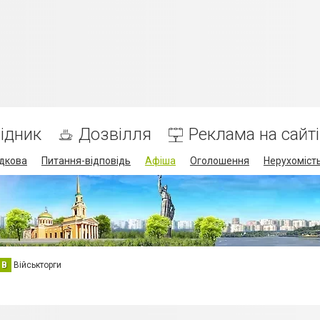
ідник
Дозвілля
Реклама на сайті
дкова
Питання-відповідь
Афіша
Оголошення
Нерухоміст
В
Військторги