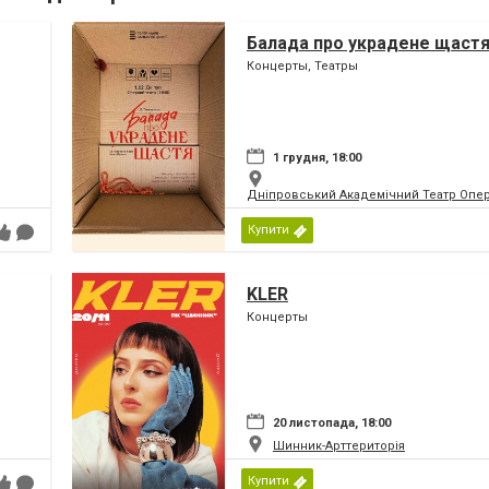
Балада про украдене щаст
Концерты, Театры
1 грудня, 18:00
Дніпровський Академічний Театр Опер
Купити
KLER
Концерты
20 листопада, 18:00
Шинник-Арттериторія
Купити