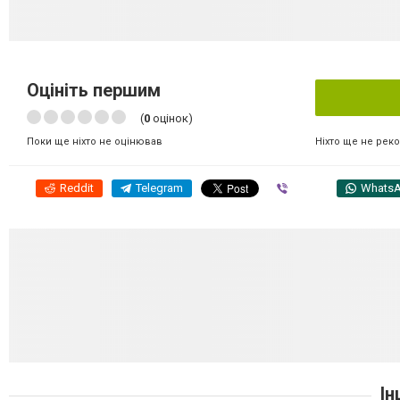
Оцініть першим
(
0
оцінок)
Ніхто ще не рек
Поки ще ніхто не оцінював
Reddit
Telegram
Viber
Whats
Ін