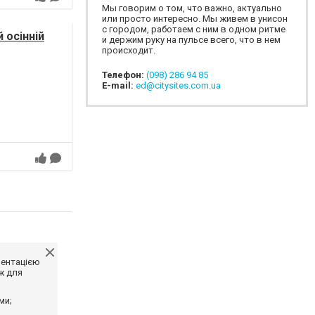
Мы говорим о том, что важно, актуально
или просто интересно. Мы живем в унисон
с городом, работаем с ним в одном ритме
 осінній
и держим руку на пульсе всего, что в нем
происходит.
Телефон:
(098) 286 94 85
E-mail:
ed@citysites.com.ua
ментацією
ж для
ми;