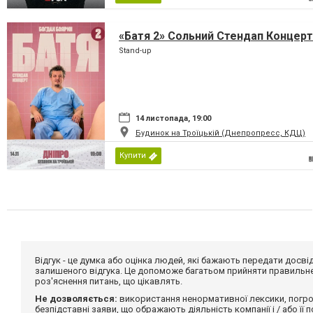
«Батя 2» Сольний Стендап Концерт
Stand-up
14 листопада, 19:00
Будинок на Троїцькій (Днепропресс, КДЦ)
Купити
Відгук - це думка або оцінка людей, які бажають передати дос
залишеного відгука. Це допоможе багатьом прийняти правильне 
роз'яснення питань, що цікавлять.
Не дозволяється:
використання ненормативної лексики, погро
безпідставні заяви, що ображають діяльність компанії і / або її