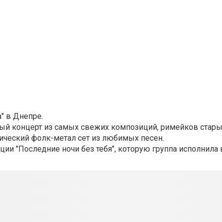
а" в Днепре.
ный концерт из самых свежих композиций, римейков стары
сический фолк-метал сет из любимых песен.
 "Последние ночи без тебя", которую группа исполнила в