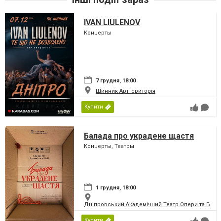
IVAN LIULENOV
Концерты
7 грудня, 18:00
Шинник-Арттериторія
Купити
Балада про украдене щастя
Концерты, Театры
1 грудня, 18:00
Дніпровський Академічний Театр Опери та Бале
Купити