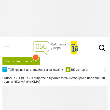
11
Наші спецпроєкти
Т
ТОП кращих дистанційних шкіл України
В
Військторги
Головна
Афіша
Концерти
Лучшие хиты Земфиры в исполнении
группы NEWMA (НЬЮМА)