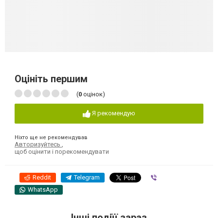
Оцініть першим
(
0
оцінок)
Я рекомендую
Ніхто ще не рекомендував
Авторизуйтесь
,
щоб оцінити і порекомендувати
Reddit
Telegram
Viber
WhatsApp
Інші подіїї зараз