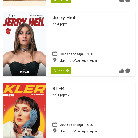
Jerry Heil
Концерт
30 листопада, 18:00
Шинник-Арттериторія
Купити
KLER
Концерты
20 листопада, 18:00
Шинник-Арттериторія