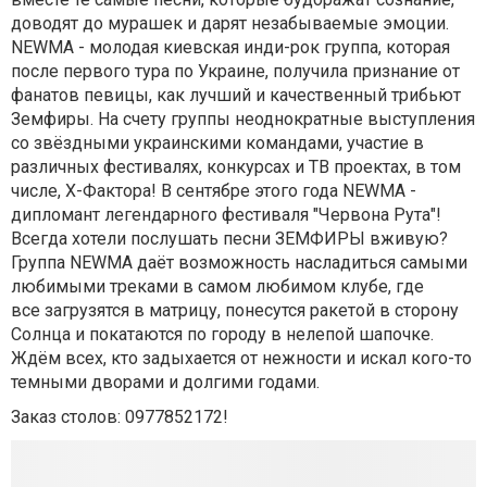
доводят до мурашек и дарят незабываемые эмоции.
NEWMA - молодая киевская инди-рок группа, которая
после первого тура по Украине, получила признание от
фанатов певицы, как лучший и качественный трибьют
Земфиры. На счету группы неоднократные выступления
со звёздными украинскими командами, участие в
различных фестивалях, конкурсах и ТВ проектах, в том
числе, X-Фактора! В сентябре этого года NEWMA -
дипломант легендарного фестиваля "Червона Рута"!
Всегда хотели послушать песни ЗЕМФИРЫ вживую?
Группа NEWMA даёт возможность насладиться самыми
любимыми треками в самом любимом клубе, где
все загрузятся в матрицу, понесутся ракетой в сторону
Солнца и покатаются по городу в нелепой шапочке.
Ждём всех, кто задыхается от нежности и искал кого-то
темными дворами и долгими годами.
Заказ столов: 0977852172!