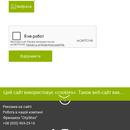
Вибрати
Відправити
Цей сайт використовує «cookies». Також веб-сайт використовує інтернет-сервіс для збору технічних даних стосовно відвідувачів з метою отримання маркетингової та статистичної інформації. Умови обробки даних відвідувачів сайту див.
〉
Реклама на сайті
Робота в нашій компанії
Франшиза "CitySites"
+38 (050) 969-29-16