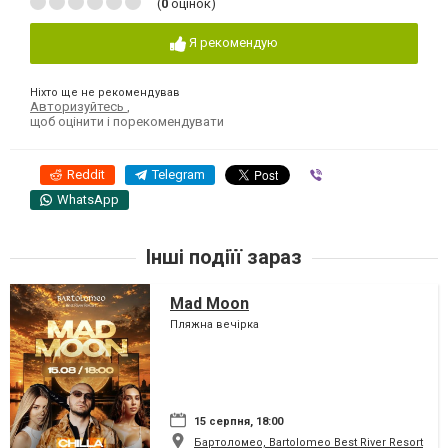
(
0
оцінок)
Я рекомендую
Ніхто ще не рекомендував
Авторизуйтесь
,
щоб оцінити і порекомендувати
Reddit
Telegram
Viber
WhatsApp
Інші подіїї зараз
Mad Moon
Пляжна вечірка
15 серпня, 18:00
Бартоломео, Bartolomeo Best River Resort