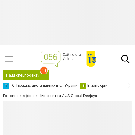
11
Наші спецпроєкти
Т
ТОП кращих дистанційних шкіл України
В
Військторги
Головна
Афіша
Нічне життя
US Global Deejays