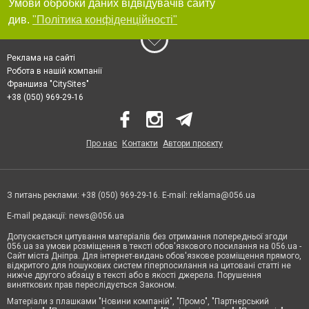
Умови обробки даних відвідувачів сайту
див.
"Політика конфіденційності"
Реклама на сайті
Робота в нашій компанії
Франшиза "CitySites"
+38 (050) 969-29-16
Про нас
Контакти
Автори проєкту
З питань реклами: +38 (050) 969-29-16. E-mail:
reklama@056.ua
E-mail редакції:
news@056.ua
Допускається цитування матеріалів без отримання попередньої згоди
056.ua за умови розміщення в тексті обов'язкового посилання на 056.ua -
Сайт міста Дніпра. Для інтернет-видань обов'язкове розміщення прямого,
відкритого для пошукових систем гіперпосилання на цитовані статті не
нижче другого абзацу в тексті або в якості джерела. Порушення
виняткових прав переслідується Законом.
Матеріали з плашками "Новини компаній", "Промо", "Партнерський