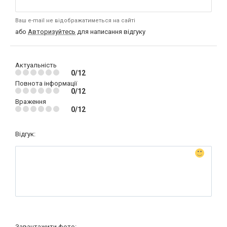
Ваш e-mail не відображатиметься на сайті
або
Авторизуйтесь
для написання відгуку
Актуальність
0/12
Повнота інформації
0/12
Враження
0/12
Відгук:
Завантажити фото: