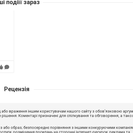
ші подіїї зараз
Рецензія
від або враження іншим користувачам нашого сайту з обов'язковою аргу
рішення. Коментарі призначені для спілкування та обговорення, а тако
з або образ; безпосереднє порівняння з іншими конкуруючими компанія
 послуги; розміщення посилань на сторонні інтернет-ресурси; реклама та