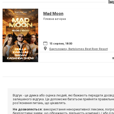
Ін
Mad Moon
Пляжна вечірка
15 серпня, 18:00
Бартоломео, Bartolomeo Best River Resort
Відгук - це думка або оцінка людей, які бажають передати дос
залишеного відгука. Це допоможе багатьом прийняти правильне 
роз'яснення питань, що цікавлять.
Не дозволяється:
використання ненормативної лексики, погро
безпідставні заяви, що ображають діяльність компанії і / або її