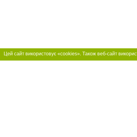
Реклама на сайті
Приєднуйтесь до 
Робота в нашій компанії
Франшиза "CitySites"
Про нас
Контакт
+38 (050) 969-29-16