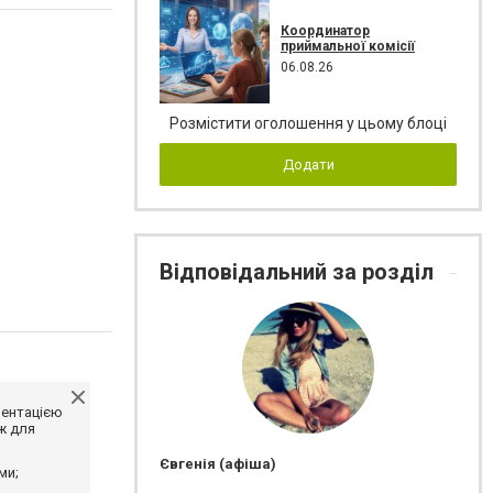
Координатор
приймальної комісії
06.08.26
Розмістити оголошення у цьому блоці
Додати
Відповідальний за розділ
ментацією
ж для
Євгенія (афіша)
ми;