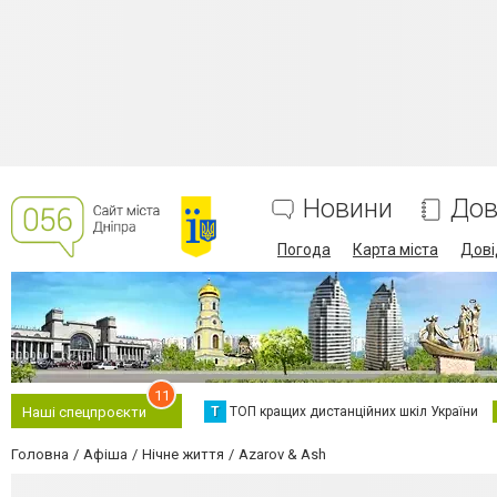
Новини
Дов
Погода
Карта міста
Дові
11
Т
ТОП кращих дистанційних шкіл України
Наші спецпроєкти
Головна
Афіша
Нічне життя
Azarov & Ash