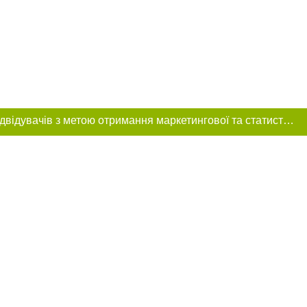
Цей сайт використовує «cookies». Також веб-сайт використовує інтернет-сервіс для збору технічних даних стосовно відвідувачів з метою отримання маркетингової та статистичної інформації. Умови обробки даних відвідувачів сайту див.