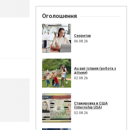
Оголошення
Секретар
06.08.26
Au pair Іспанія (робота з
дітьми)
02.08.26
Стажировка в США
(Internship USA)
02.08.26