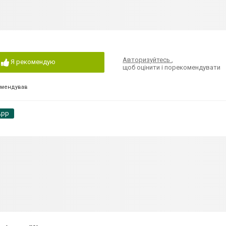
Авторизуйтесь
,
Я рекомендую
щоб оцінити і порекомендувати
омендував
App