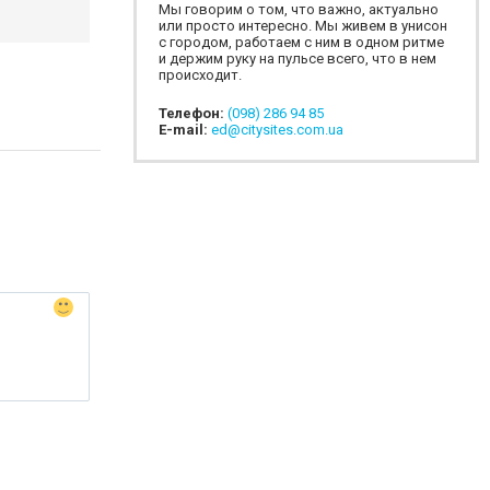
Мы говорим о том, что важно, актуально
или просто интересно. Мы живем в унисон
с городом, работаем с ним в одном ритме
и держим руку на пульсе всего, что в нем
происходит.
Телефон:
(098) 286 94 85
E-mail:
ed@citysites.com.ua