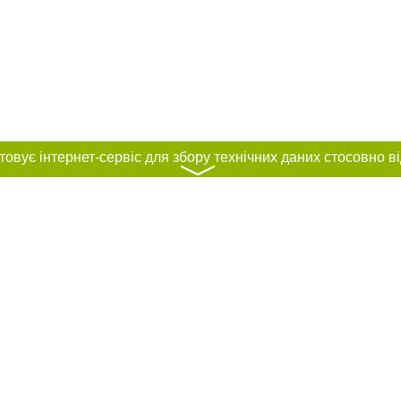
〉
нас :
и
Автори проєкту