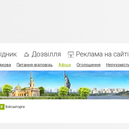
ідник
Дозвілля
Реклама на сайті
дкова
Питання-відповідь
Афіша
Оголошення
Нерухоміст
В
Військторги