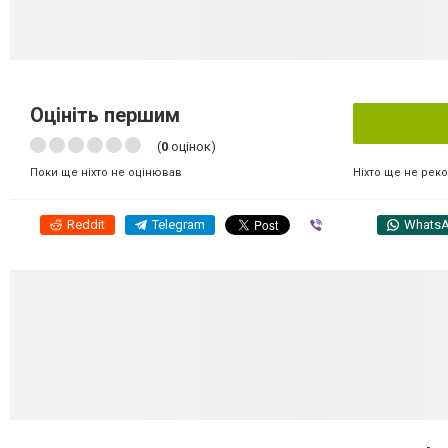
Оцініть першим
(
0
оцінок)
Ніхто ще не рек
Поки ще ніхто не оцінював
Reddit
Telegram
Viber
Whats