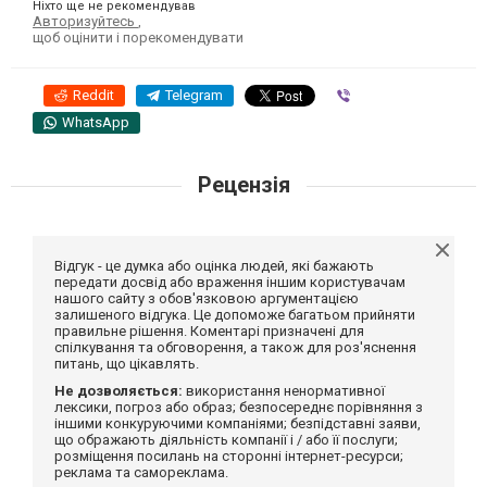
Ніхто ще не рекомендував
Авторизуйтесь
,
щоб оцінити і порекомендувати
Reddit
Telegram
Viber
WhatsApp
Рецензія
Відгук - це думка або оцінка людей, які бажають
передати досвід або враження іншим користувачам
нашого сайту з обов'язковою аргументацією
залишеного відгука. Це допоможе багатьом прийняти
правильне рішення. Коментарі призначені для
спілкування та обговорення, а також для роз'яснення
питань, що цікавлять.
Не дозволяється:
використання ненормативної
лексики, погроз або образ; безпосереднє порівняння з
іншими конкуруючими компаніями; безпідставні заяви,
що ображають діяльність компанії і / або її послуги;
розміщення посилань на сторонні інтернет-ресурси;
реклама та самореклама.