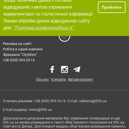
збору технічних даних стосовно
відвідувачів з метою отримання
Прийняти
маркетингової та статистичної інформації.
Умови обробки даних відвідувачів сайту
див.
"Політика конфіденційності"
Реклама на сайті
Робота в нашій компанії
Франшиза "CitySites"
+38 (050) 969-29-16
Про нас
Контакти
Автори проєкту
З питань реклами: +38 (050) 969-29-16. E-mail:
reklama@056.ua
E-mail редакції:
news@056.ua
Допускається цитування матеріалів без отримання попередньої згоди
056.ua за умови розміщення в тексті обов'язкового посилання на 056.ua -
Сайт міста Дніпра. Для інтернет-видань обов'язкове розміщення прямого,