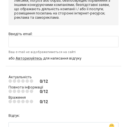
лексики, погроз або образ; безпосереднє порівняння з
іншими конкуруючими компаніями; безпідставні заяви,
що ображають діяльність компанії і / або її послуги;
розміщення посилань на сторонні інтернет-ресурси;
реклама та самореклама.
Введіть email:
Ваш e-mail не відображатиметься на сайті
або
Авторизуйтесь
для написання відгуку
Актуальність
0/12
Повнота інформації
0/12
Враження
0/12
Відгук: