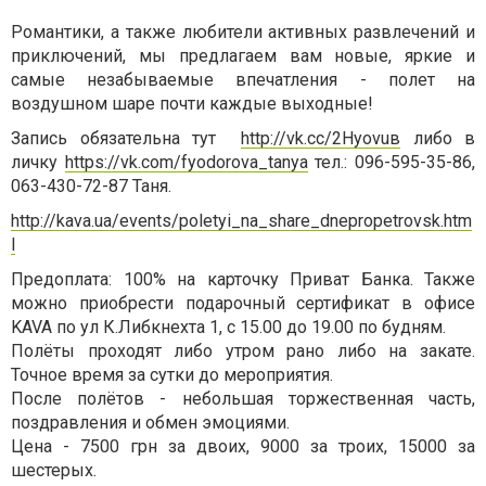
Романтики, а также любители активных развлечений и
приключений, мы предлагаем вам новые, яркие и
самые незабываемые впечатления - полет на
воздушном шаре почти каждые выходные!
Запись обязательна тут
http://vk.cc/2Hyovuв
либо в
личку
https://vk.com/fyodorova_tanya
тел.: 096-595-35-86,
063-430-72-87 Таня.
http://kava.ua/events/poletyi_na_share_dnepropetrovsk.htm
l
Предоплата: 100% на карточку Приват Банка. Также
можно приобрести подарочный сертификат в офисе
KAVA по ул К.Либкнехта 1, с 15.00 до 19.00 по будням.
Полёты проходят либо утром рано либо на закате.
Точное время за сутки до мероприятия.
После полётов - небольшая торжественная часть,
поздравления и обмен эмоциями.
Цена - 7500 грн за двоих, 9000 за троих, 15000 за
шестерых.