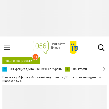
11
Наші спецпроєкти
Т
ТОП кращих дистанційних шкіл України
В
Військторги
Головна
Афіша
Активний відпочинок
Полёты на воздушном
шаре с KAVA