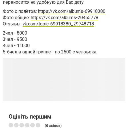
переносится на удобную для Вас дату.
Фото с полётов:
https://vk.com/albums-69918380
Фото общие:
https://vk.com/albums-20455778
Отзывы:
vk.com/topic-69918380_29748718
2чел - 8000
3чел - 9500
4чел - 11000
5-6чел в одной группе - по 2500 с человека.
Оцініть першим
(
0
оцінок)