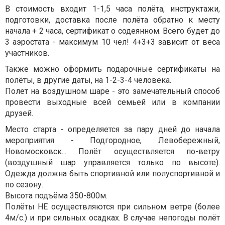
В стоимость входит 1-1,5 часа полёта, инструктажи,
подготовки, доставка после полёта обратно к месту
начала + 2 часа, сертификат о содеянном. Всего будет до
3 аэростата - максимум 10 чел! 4+3+3 зависит от веса
участников.
Также можно оформить подарочные сертификаты на
полёты, в другие даты, на 1-2-3-4 человека.
Полет на воздушном шаре - это замечательный способ
провести выходные всей семьей или в компании
друзей.
Место старта - определяется за пару дней до начала
мероприятия - Подгородное, Левобережный,
Новомосковск... Полёт осуществляется по-ветру
(воздушный шар управляется только по высоте).
Одежда должна быть спортивной или полуспортивной и
по сезону.
Высота подъёма 350-800м.
Полёты НЕ осуществляются при сильном ветре (более
4м/с.) и при сильных осадках. В случае непогоды полёт