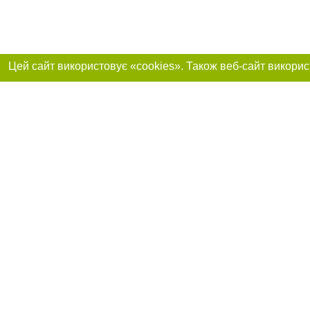
Реклама на сайті
Приєднуйтесь до 
Робота в нашій компанії
Франшиза "CitySites"
Про нас
Контакт
+38 (050) 969-29-16
З питань реклами: +38 (050) 969-29-16. E-mail:
Допускається цит
reklama@056.ua
обов'язкового по
відкритого для по
якості джерела. 
E-mail редакції:
news@056.ua