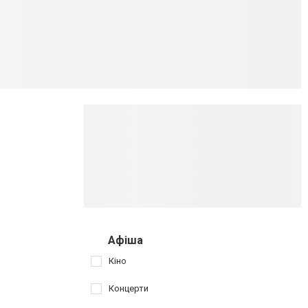
Афіша
Кіно
Концерти