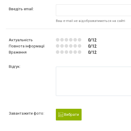
Введіть email:
Ваш e-mail не відображатиметься на сайті
Актуальність
0/12
Повнота інформації
0/12
Враження
0/12
Відгук:
Завантажити фото:
Вибрати