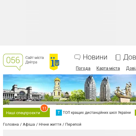
Новини
Дов
Погода
Карта міста
Дові
11
Т
ТОП кращих дистанційних шкіл України
Наші спецпроєкти
Головна
Афіша
Нічне життя
Перепой