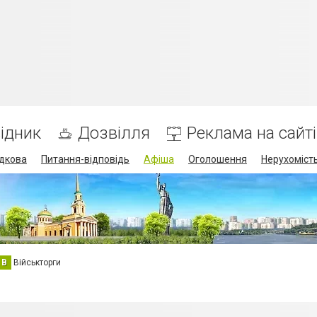
ідник
Дозвілля
Реклама на сайті
дкова
Питання-відповідь
Афіша
Оголошення
Нерухоміст
В
Військторги