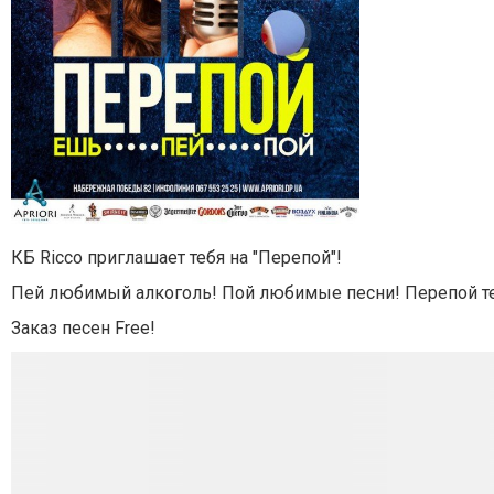
КБ Ricco приглашает тебя на "Перепой"!
Пей любимый алкоголь! Пой любимые песни! Перепой те
Заказ песен Free!