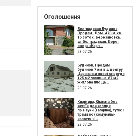
Оголошення
Белградская Будинок,
Продам. Дом. 470 м.кв.
15 соток. Березановка,
ул.Белградская. Берег
озера «Карп...
28.07.26
Будинок, Продам
будинок 7 км від центру
Царичанки нової споруди
125 м2 загальна, 87 м2
житлова площа...
29.07.26
Квартира, Кімната без
хазяїв для хлопця
пр.Науки (Гагаріна), тупік 1
трамваю (комунальні
включені...
29.07.26