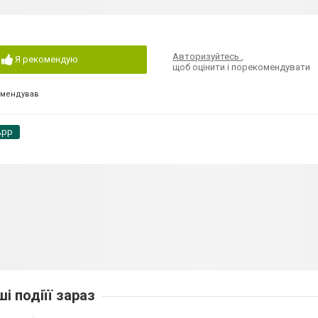
Авторизуйтесь
,
Я рекомендую
щоб оцінити і порекомендувати
омендував
App
ші подіїї зараз