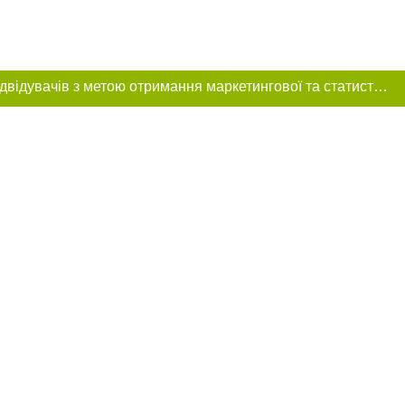
Цей сайт використовує «cookies». Також веб-сайт використовує інтернет-сервіс для збору технічних даних стосовно відвідувачів з метою отримання маркетингової та статистичної інформації. Умови обробки даних відвідувачів сайту див.
ння в тексті
міщення прямого,
 тексті або в