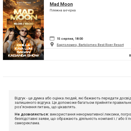
Mad Moon
Пляжна вечірка
15 серпня, 18:00
Бартоломео, Bartolomeo Best River Resort
Відгук - це думка або оцінка людей, які бажають передати дос
залишеного відгука. Це допоможе багатьом прийняти правильне 
роз'яснення питань, що цікавлять.
Не дозволяється:
використання ненормативної лексики, погро
безпідставні заяви, що ображають діяльність компанії і / або її
самореклама.