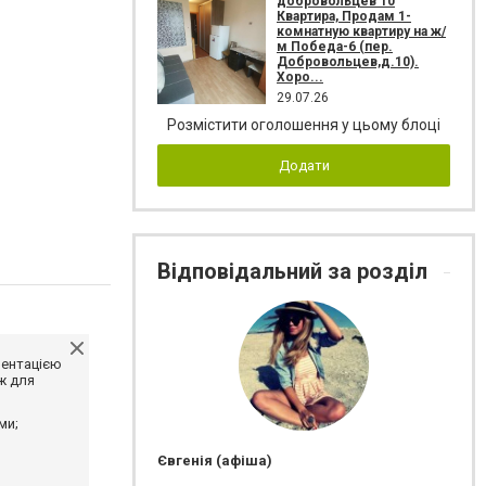
добровольцев 10
Квартира, Продам 1-
комнатную квартиру на ж/
м Победа-6 (пер.
Добровольцев,д.10).
Хоро...
29.07.26
Розмістити оголошення у цьому блоці
Додати
Відповідальний за розділ
ментацією
ж для
ми;
Євгенія (афіша)