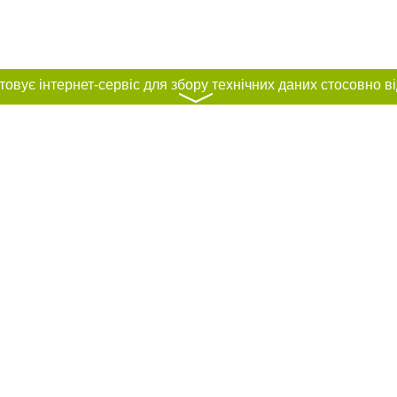
〉
нас :
и
Автори проєкту
ування матеріалів без отримання попередньої згоди 056.ua за умови розміще
силання на 056.ua - Сайт міста Дніпра. Для інтернет-видань обов'язкове роз
шукових систем гіперпосилання на цитовані статті не нижче другого абзацу в
Порушення виняткових прав переслідується Законом.