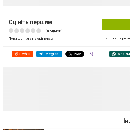
Оцініть першим
(
0
оцінок)
Ніхто ще не рек
Поки ще ніхто не оцінював
Reddit
Telegram
Viber
Whats
Ін