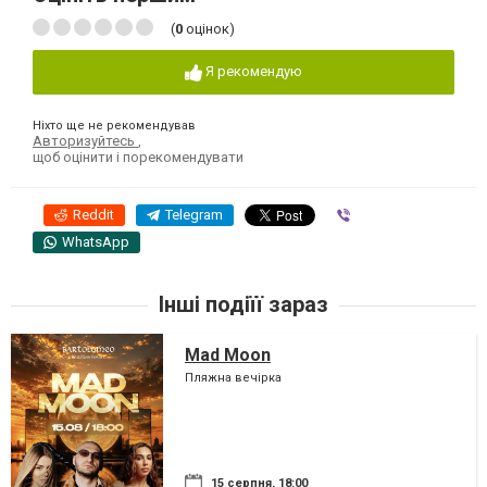
(
0
оцінок)
Я рекомендую
Ніхто ще не рекомендував
Авторизуйтесь
,
щоб оцінити і порекомендувати
Reddit
Telegram
Viber
WhatsApp
Інші подіїї зараз
Mad Moon
Пляжна вечірка
15 серпня, 18:00