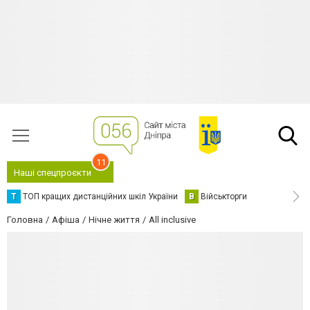
11
Наші спецпроєкти
Т
ТОП кращих дистанційних шкіл України
В
Військторги
Головна
Афіша
Нічне життя
All inclusive