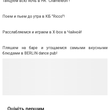
Танцуем всю ночь в НК "Chameleon"!
Поем и пьем до утра в КБ "Ricco"!
Расслабляемся и играем в X-box в Чайной!
Пляшем на баре и угощаемся самыми вкусными
блюдами в BERLIN dance pub!
Оцініть першим