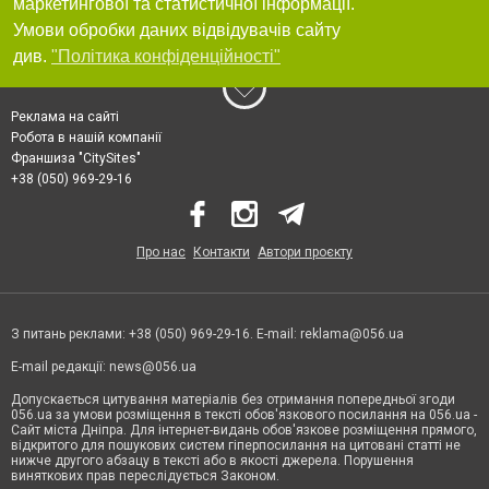
маркетингової та статистичної інформації.
Умови обробки даних відвідувачів сайту
див.
"Політика конфіденційності"
Реклама на сайті
Робота в нашій компанії
Франшиза "CitySites"
+38 (050) 969-29-16
Про нас
Контакти
Автори проєкту
З питань реклами: +38 (050) 969-29-16. E-mail:
reklama@056.ua
E-mail редакції:
news@056.ua
Допускається цитування матеріалів без отримання попередньої згоди
056.ua за умови розміщення в тексті обов'язкового посилання на 056.ua -
Сайт міста Дніпра. Для інтернет-видань обов'язкове розміщення прямого,
відкритого для пошукових систем гіперпосилання на цитовані статті не
нижче другого абзацу в тексті або в якості джерела. Порушення
виняткових прав переслідується Законом.