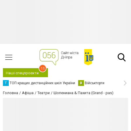
11
Наші спецпроєкти
Т
ТОП кращих дистанційних шкіл України
В
Військторги
Головна
Афіша
Театри
Шопениана & Пахита (Grand - pas)