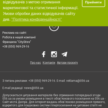
відвідувачів з метою отримання
Прийняти
маркетингової та статистичної інформації.
Умови обробки даних відвідувачів сайту
див.
"Політика конфіденційності"
Реклама на сайті
Робота в нашій компанії
Франшиза "CitySites"
+38 (050) 969-29-16
Про нас
Контакти
Автори проєкту
З питань реклами: +38 (050) 969-29-16. E-mail:
reklama@056.ua
E-mail редакції:
news@056.ua
Допускається цитування матеріалів без отримання попередньої згоди
056.ua за умови розміщення в тексті обов'язкового посилання на 056.ua -
Сайт міста Дніпра. Для інтернет-видань обов'язкове розміщення прямого,
відкритого для пошукових систем гіперпосилання на цитовані статті не