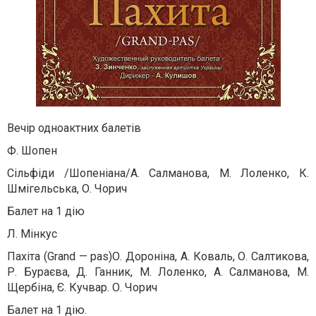
Вечір одноактних балетів
Ф. Шопен
Сільфіди /Шопеніана/
А. Салманова, М. Лоленко, К.
Шмігельська, О. Чорич
Балет на 1 дію
Л. Мінкус
Пахіта (Grand — pas)
О. Дороніна, А. Коваль, О. Салтикова,
Р. Бураєва, Д. Ганник, М. Лоленко, А. Салманова, М.
Щербіна, Є. Кучвар. О. Чорич
Балет на 1 дію.