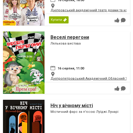
16 серпня, 18:00
Дніпровський академічний театр драми та коме
Купити
Веселі перегони
Лялькова вистава
16 серпня, 11:00
Дніпропетровський Академічний Обласний Укра
Ніч у вічному місті
Містичний фарс за п'єсою Луїджі Лунарі