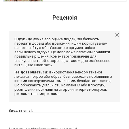
Рецензія
Відгук - це думка або оцінка людей, які бажають
передати досвід або враження іншим користувачам
нашого сайту з обов'язковою аргументацією
залишеного відгука. Це допоможе багатьом прийняти
правильне рішення. Коментарі призначені для
спілкування та обговорення, а також для роз'яснення
питань, що цікавлять.
Не дозволяється:
використання ненормативної
лексики, погроз або образ; безпосереднє порівняння з
іншими конкуруючими компаніями; безпідставні заяви,
що ображають діяльність компанії і / або її послуги;
розміщення посилань на сторонні інтернет-ресурси;
реклама та самореклама.
Введіть email:
Ваш e-mail не відображатиметься на сайті