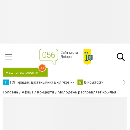
11
Наші спецпроєкти
Т
ТОП кращих дистанційних шкіл України
В
Військторги
Головна
Афіша
Концерти
Молодежь расправляет крылья