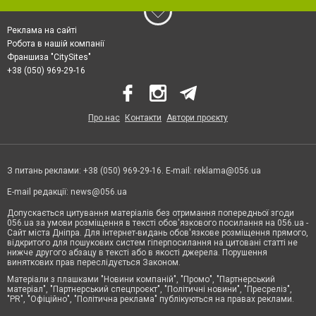
Реклама на сайті
Робота в нашій компанії
Франшиза "CitySites"
+38 (050) 969-29-16
Про нас
Контакти
Автори проєкту
З питань реклами: +38 (050) 969-29-16. E-mail:
reklama@056.ua
E-mail редакції:
news@056.ua
Допускається цитування матеріалів без отримання попередньої згоди
056.ua за умови розміщення в тексті обов'язкового посилання на 056.ua -
Сайт міста Дніпра. Для інтернет-видань обов'язкове розміщення прямого,
відкритого для пошукових систем гіперпосилання на цитовані статті не
нижче другого абзацу в тексті або в якості джерела. Порушення
виняткових прав переслідується Законом.
Матеріали з плашками "Новини компаній", "Промо", "Партнерський
матеріал", "Партнерський спецпроєкт", "Політичні новини", "Пресреліз",
"PR", "Офіційно", "Політична реклама" публікуються на правах реклами.