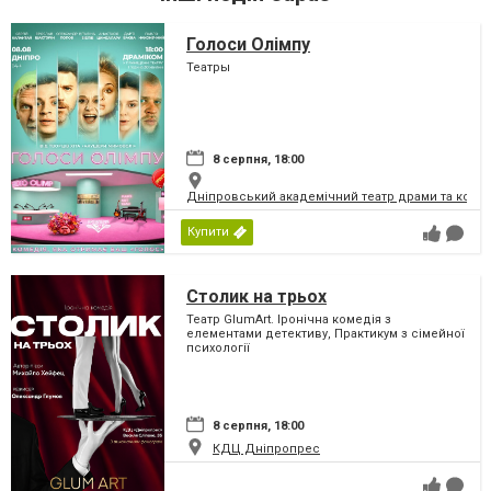
Голоси Олімпу
Театры
8 серпня, 18:00
Дніпровський академічний театр драми та коме
Купити
Столик на трьох
Театр GlumArt. Іронічна комедія з
елементами детективу, Практикум з сімейної
психології
8 серпня, 18:00
КДЦ Дніпропрес