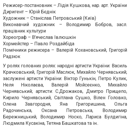
Режисер-постановник – Лідія Кушкова, нар. арт. України
Диригент – Юрій Бєднік
Художник – Станіслав Петровський (Київ)
Виконавчий художник – Володимир Бобров, засл.
працівник культури
Хореограф – В’ячеслав Івлюшкін
Хормейстер – Павло Роздайбіда
Помічники режисера – Валерій Кохановський, Григорій
Радзюк
У ролях головних ролях: народні артисти України: Василь
Крачковський, Григорій Маслюк, Михайло Чернявський;
заслужені артисти України: Віктор Гунькін, Петро Кулик,
Неля Ніколаєва, Валерій Мойсеєнко, Михайло
Чернявський; артисти: С.Дрожаков, Дмитро Прищепо,
Кирило Чернявський, Світлана Сушко, Вілен Головко,
Олена Завгородня, Яна Григоришина, Ольга
Радочинська, Оксана Петровська, Володимир
Бережницький, Володимир Носко, Лариса Булдигіна,
Людмила Кусакіна, Тетяна Башкатова та ін..