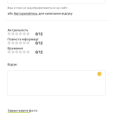
Ваш e-mail не відображатиметься на сайті
або
Авторизуйтесь
для написання відгуку
Актуальність
0/12
Повнота інформації
0/12
Враження
0/12
Відгук:
Завантажити фото: