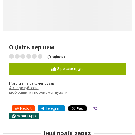
Оцініть першим
(
0
оцінок)
Я рекомендую
Ніхто ще не рекомендував
Авторизуйтесь
,
щоб оцінити і порекомендувати
Reddit
Telegram
Viber
WhatsApp
Інші подіїї зараз