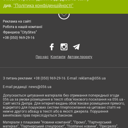
див.
"Політика конфіденційності"
Реклама на сайті
Робота в нашій компанії
Франшиза "CitySites"
+38 (050) 969-29-16
Про нас
Контакти
Автори проєкту
З питань реклами: +38 (050) 969-29-16. E-mail:
reklama@056.ua
E-mail редакції:
news@056.ua
Допускається цитування матеріалів без отримання попередньої згоди
056.ua за умови розміщення в тексті обов'язкового посилання на 056.ua -
Сайт міста Дніпра. Для інтернет-видань обов'язкове розміщення прямого,
відкритого для пошукових систем гіперпосилання на цитовані статті не
нижче другого абзацу в тексті або в якості джерела. Порушення
виняткових прав переслідується Законом.
Матеріали з плашками "Новини компаній", "Промо", "Партнерський
матеріал", "Партнерський спецпроєкт", "Політичні новини", "Пресреліз",