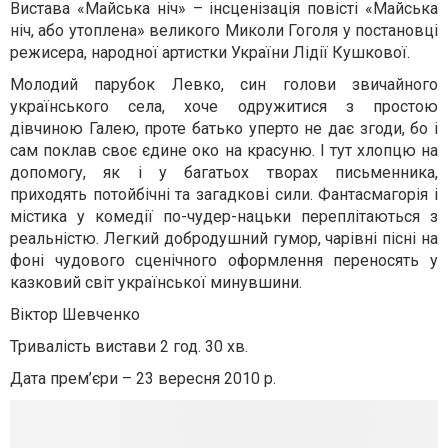
Вистава «Майська ніч» – інсценізація повісті «Майська
ніч, або утоплена» великого Миколи Гоголя у постановці
режисера, народної артистки України Лідії Кушкової.
Молодий парубок Левко, син голови звичайного
українського села, хоче одружитися з простою
дівчиною Галею, проте батько уперто не дає згоди, бо і
сам поклав своє єдине око на красуню. І тут хлопцю на
допомогу, як і у багатьох творах письменника,
приходять потойбічні та загадкові сили. Фантасмагорія і
містика у комедії по-чудер-нацьки переплітаються з
реальністю. Легкий добродушний гумор, чарівні пісні на
фоні чудового сценічного оформлення переносять у
казковий світ української минувшини.
Віктор Шевченко
Тривалість вистави 2 год. 30 хв.
Дата прем’єри – 23 вересня 2010 р.