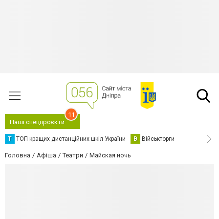
11
Наші спецпроєкти
Т
ТОП кращих дистанційних шкіл України
В
Військторги
Головна
Афіша
Театри
Майская ночь