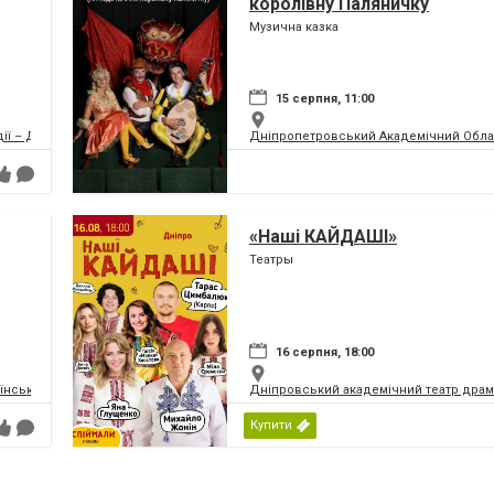
королівну Паляничку
Музична казка
15 серпня, 11:00
дії – ДРАМіКОМ
Дніпропетровський Академічний Обла
«Наші КАЙДАШІ»
Театры
16 серпня, 18:00
їнський Молодіжний Театр
Дніпровський академічний театр драм
Купити