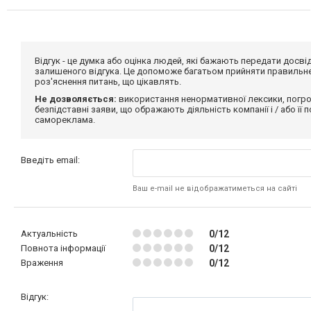
Відгук - це думка або оцінка людей, які бажають передати дос
залишеного відгука. Це допоможе багатьом прийняти правильне 
роз'яснення питань, що цікавлять.
Не дозволяється:
використання ненормативної лексики, погро
безпідставні заяви, що ображають діяльність компанії і / або її
самореклама.
Введіть email:
Ваш e-mail не відображатиметься на сайті
Актуальність
0/12
Повнота інформації
0/12
Враження
0/12
Відгук: