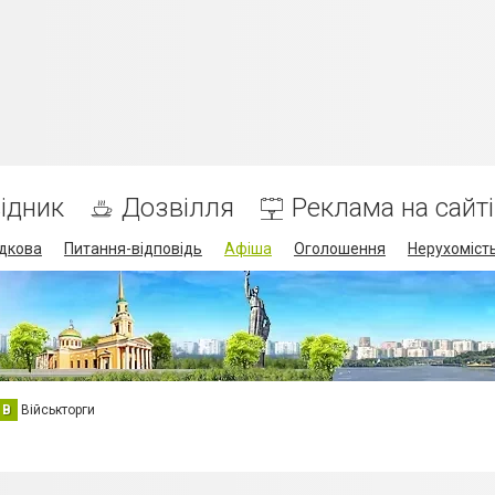
ідник
Дозвілля
Реклама на сайті
дкова
Питання-відповідь
Афіша
Оголошення
Нерухоміст
В
Військторги