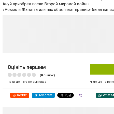
Ануй приобрёл после Второй мировой войны.
«Ромео и Жанетта или нас обвенчает прилив» была написан
Оцініть першим
(
0
оцінок)
Ніхто ще не рек
Поки ще ніхто не оцінював
Reddit
Telegram
Viber
Whats