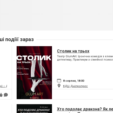
ші подіїї зараз
Столик на трьох
Театр GlumArt. Іронічна комедія з еле
детективу, Практикум з сімейної психол
8 серпня, 18:00
дії – ДРАМіКОМ
КДЦ Дніпропрес
Хто подолає дракона? Як ле