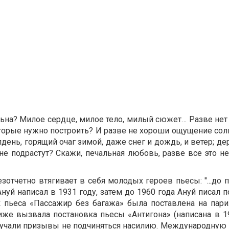
ьна? Милое сердце, милое тело, милый сюжет… Разве нет
оторые нужно построить? И разве не хороши ощущение сол
лдень, горящий очаг зимой, даже снег и дождь, и ветер; де
не подрастут? Скажи, печальная любовь, разве все это н
отчетно втягивает в себя молодых героев пьесы: "...до 
нуй написал в 1931 году, затем до 1960 года Ануй писал п
к пьеса «Пассажир без багажа» была поставлена на пари
е вызвала постановка пьесы «Антигона» (написана в 19
звучали призывы не подчиняться насилию. Международную