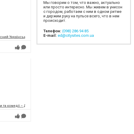
Мы говорим о том, что важно, актуально
или просто интересно. Мы живем в унисон
с городом, работаем с ним в одном ритме
и держим руку на пульсе всего, что в нем
происходит.
Телефон:
(098) 286 94 85
E-mail:
ed@citysites.com.ua
сний Український Молодіжний Театр
и та комедії – ДРАМіКОМ