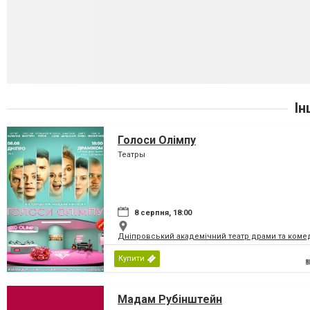
Ін
Голоси Олімпу
Театры
8 серпня, 18:00
Дніпровський академічний театр драми та коме
Купити
Мадам Рубінштейн