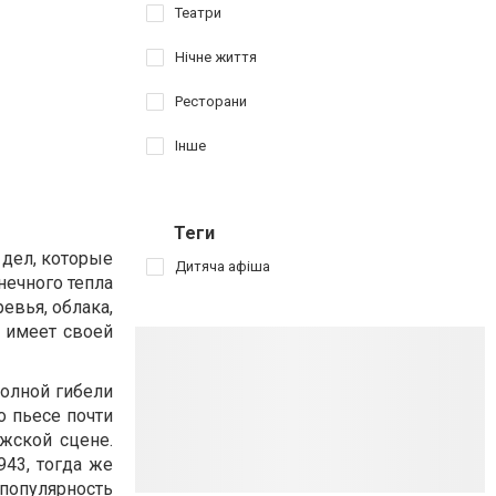
Театри
Нічне життя
Ресторани
Інше
Теги
 дел, которые
Дитяча афіша
нечного тепла
ревья, облака,
е имеет своей
полной гибели
о пьесе почти
жской сцене.
43, тогда же
 популярность