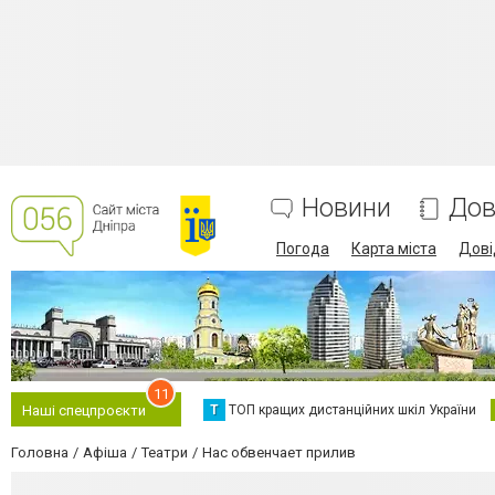
Новини
Дов
Погода
Карта міста
Дові
11
Т
ТОП кращих дистанційних шкіл України
Наші спецпроєкти
Головна
Афіша
Театри
Нас обвенчает прилив