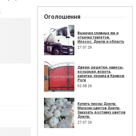
.
Оголошення
Выкачка сливных ям и
откачка туалетов.
Илосос. Днепр и область
27.07.26
Двери, решетки, навесы,
козырьки, ворота,
калитки, перила в Кривом
Роге
02.08.26
Купить пионы Днепр.
Магазин цветов Днепр.
Заказать доставку цветов
Днепр.
27.07.26