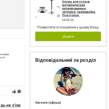
Опоры для столов
металлические
хромированные,
чугунные, нержавейка.
Подстолья.
04.08.26
Розмістити оголошення у цьому блоці
Додати
ментами
огії
Відповідальний за розділ
Євгенія (афіша)
дь не з’їли