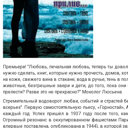
Премьера! "Любовь, печальная любовь, теперь ты довол
нужно сделать, книг, которые нужно прочесть, домов, к
на коже, свежего вина в стакане; вода в ручье, тень в по
животные, безгрешные звери и дети, до того, пока они 
прелести? Разве это не прекрасно?" Монолог Люсьена.
Стремительный водоворот любви, событий и страстей без
всерьез". Первую самостоятельную пьесу, «Горностай», А
каждый год. Успех пришёл в 1937 году после того, ка
Огромный резонанс в оккупированном фашистами Париж
впервые поставлена, опубликована в 1944), в которой 