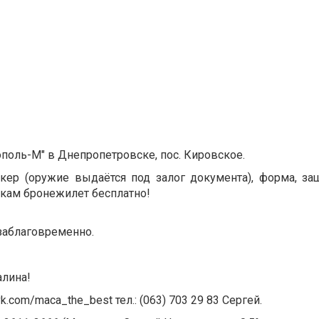
ополь-М" в Днепропетровске, пос. Кировское.
ркер (оружие выдаётся под залог документа), форма, за
шкам бронежилет бесплатно!
заблаговременно.
алина!
vk.com/maca_the_best тел.: (063) 703 29 83 Сергей.