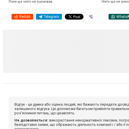
Ніхто ще не рек
Поки ще ніхто не оцінював
Reddit
Telegram
Viber
Whats
Відгук - це думка або оцінка людей, які бажають передати дос
залишеного відгука. Це допоможе багатьом прийняти правильне 
роз'яснення питань, що цікавлять.
Не дозволяється:
використання ненормативної лексики, погро
безпідставні заяви, що ображають діяльність компанії і / або її
самореклама.