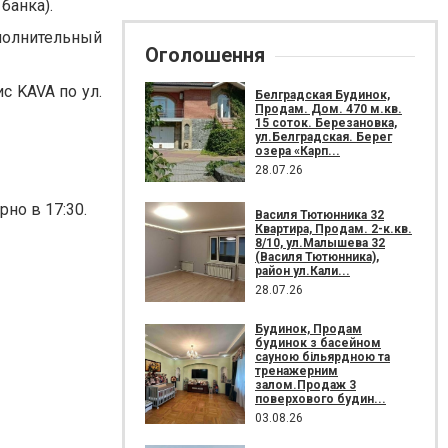
банка).
полнительный
Оголошення
с KAVA по ул.
Белградская Будинок,
Продам. Дом. 470 м.кв.
15 соток. Березановка,
ул.Белградская. Берег
озера «Карп...
28.07.26
но в 17:30.
Василя Тютюнника 32
Квартира, Продам. 2-к.кв.
8/10, ул.Малышева 32
(Василя Тютюнника),
район ул.Кали...
28.07.26
Будинок, Продам
будинок з басейном
сауною більярдною та
тренажерним
залом.Продаж 3
поверхового будин...
03.08.26