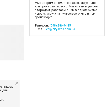
Мы говорим о том, что важно, актуально
или просто интересно. Мы живем в унисон
с городом, работаем с ним в одном ритме
и держим руку на пульсе всего, что в нем
происходит.
Телефон:
(098) 286 94 85
E-mail:
ed@citysites.com.ua
ментацією
ж для
ми;