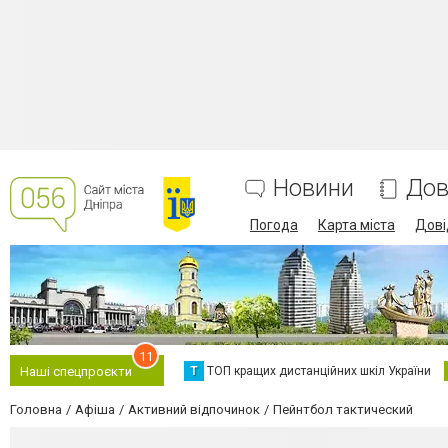
Новини
Дов
Погода
Карта міста
Дові
11
Т
ТОП кращих дистанційних шкіл України
Наші спецпроєкти
Головна
Афіша
Активний відпочинок
Пейнтбол тактический