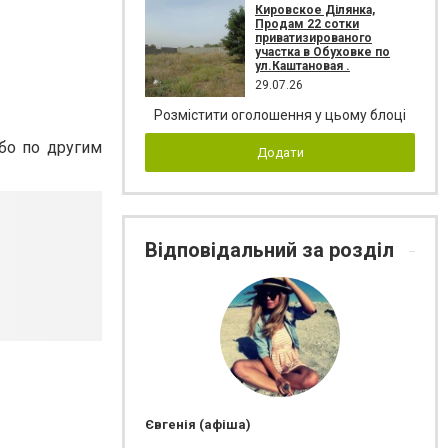
Кировское Ділянка,
Продам 22 сотки
приватизированого
участка в Обуховке по
ул.Каштановая .
29.07.26
Розмістити оголошення у цьому блоці
ибо по другим
Додати
Відповідальний за розділ
Євгенія (афіша)