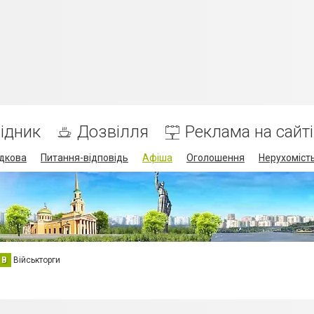
ідник
Дозвілля
Реклама на сайті
дкова
Питання-відповідь
Афіша
Оголошення
Нерухоміст
В
Військторги