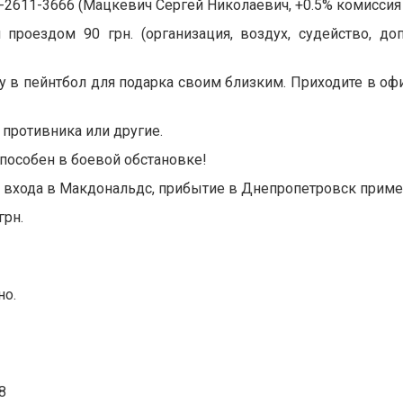
0-2611-3666 (Мацкевич Сергей Николаевич, +0.5% комиссия 
роездом 90 грн. (организация, воздух, судейство, до
 в пейнтбол для подарка своим близким. Приходите в офи
 противника или другие.
способен в боевой обстановке!
в входа в Макдональдс, прибытие в Днепропетровск пример
грн.
но.
8