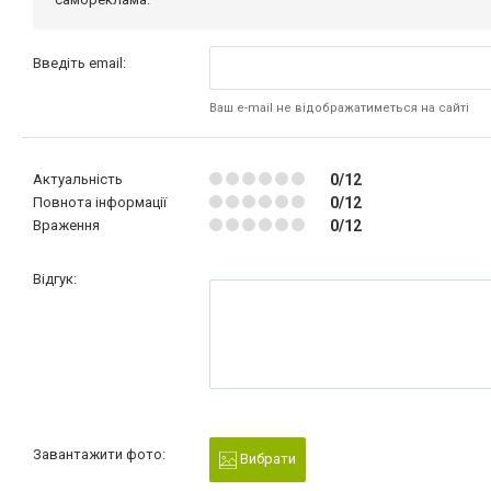
Введіть email:
Ваш e-mail не відображатиметься на сайті
Актуальність
0/12
Повнота інформації
0/12
Враження
0/12
Відгук:
Завантажити фото:
Вибрати