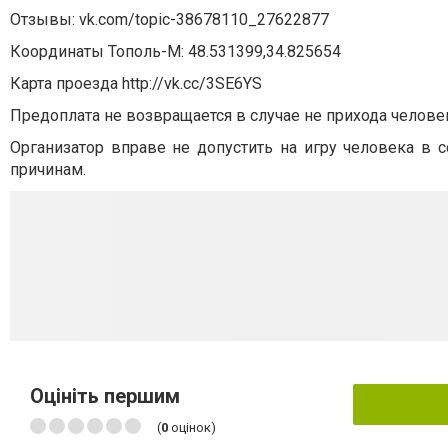
Отзывы: vk.com/topic-38678110_27622877
Координаты Тополь-М: 48.531399,34.825654
Карта проезда http://vk.cc/3SE6YS
Предоплата не возвращается в случае не прихода человек
Организатор вправе не допустить на игру человека в 
причинам.
Оцініть першим
(
0
оцінок)