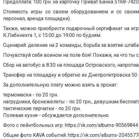
Предоплата: 100 грн. на карточку Приват Банка 5168-742
Стоимость игры со своем оборудованием и со своим п
персонал, аренда площадки).
Также, можно приобрести подарочный сертификат на игру
К.Либкнехта 1, с 15:00 до 19:00 по будням.
Сценарий: деление на 2 команды, борьба за взятие штаба
Почувствуй себя воином на поле боя! Покажи, на что ты 
Сбор на автобус в 8:30 на площади Островского, напроти
Трансфер на площадку и обратно из Днепропетровска 50 
За дополнительную плату можно взять в прокат:
термомаски - по 20 грн.
нагрудники, бронежелеты - по 20 грн., девушкам бесплат
тактические перчатки - по 20 грн.
Полевая кухня - обсуждается дополнительно.
Фото с пейнтбольных игр: https://vk.com/albums-90569844
Общие фото KAVA событий: https://vk.com/albums-2045577