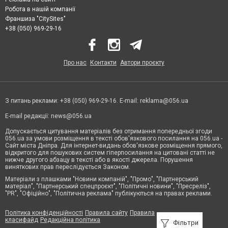
Робота в нашій компанії
Франшиза "CitySites"
+38 (050) 969-29-16
Про нас
Контакти
Автори проєкту
З питань реклами: +38 (050) 969-29-16. E-mail:
reklama@056.ua
E-mail редакції:
news@056.ua
Допускається цитування матеріалів без отримання попередньої згоди
056.ua за умови розміщення в тексті обов'язкового посилання на 056.ua -
Сайт міста Дніпра. Для інтернет-видань обов'язкове розміщення прямого,
відкритого для пошукових систем гіперпосилання на цитовані статті не
нижче другого абзацу в тексті або в якості джерела. Порушення
виняткових прав переслідується Законом.
Матеріали з плашками "Новини компаній", "Промо", "Партнерський
матеріал", "Партнерський спецпроєкт", "Політичні новини", "Пресреліз",
"PR", "Офіційно", "Політична реклама" публікуються на правах реклами.
Політика конфіденційності
Правила сайту
Правила
класифайд
Редакційна політика
Фільтри