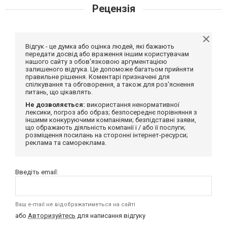
Рецензія
Відгук - це думка або оцінка людей, які бажають
передати досвід або враження іншим користувачам
нашого сайту з обов'язковою аргументацією
залишеного відгука. Це допоможе багатьом прийняти
правильне рішення. Коментарі призначені для
спілкування та обговорення, а також для роз'яснення
питань, що цікавлять.
Не дозволяється:
використання ненормативної
лексики, погроз або образ; безпосереднє порівняння з
іншими конкуруючими компаніями; безпідставні заяви,
що ображають діяльність компанії і / або її послуги;
розміщення посилань на сторонні інтернет-ресурси;
реклама та самореклама.
Введіть email:
Ваш e-mail не відображатиметься на сайті
або
Авторизуйтесь
для написання відгуку