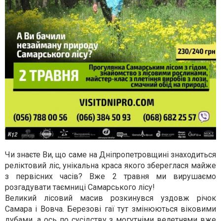
Чи знаєте Ви, що саме на Дніпропетровщині знаходиться
реліктовий ліс, унікальна краса якого збереглася майже
з первісних часів? Вже 2 травня ми вирушаємо
розгадувати таємниці Самарського лісу!
Великий лісовий масив розкинувся уздовж річок
Самара і Вовча. Березові гаї тут змінюються віковими
дубами, а ось по сусідству з могутніми велетнями вже