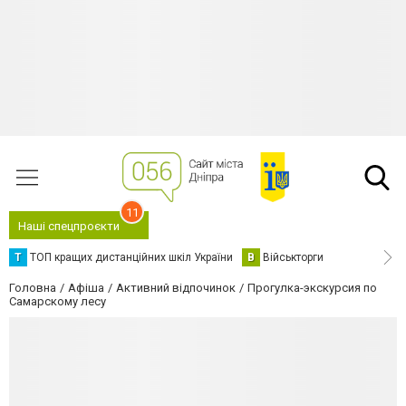
11
Наші спецпроєкти
Т
ТОП кращих дистанційних шкіл України
В
Військторги
Головна
Афіша
Активний відпочинок
Прогулка-экскурсия по
Самарскому лесу