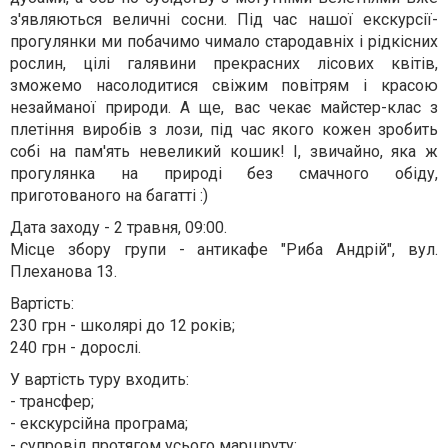
з'являються величні сосни. Під час нашої екскурсії-
прогулянки ми побачимо чимало стародавніх і рідкісних
рослин, цілі галявини прекрасних лісових квітів,
зможемо насолодитися свіжим повітрям і красою
незайманої природи. А ще, вас чекає майстер-клас з
плетіння виробів з лози, під час якого кожен зробить
собі на пам'ять невеликий кошик! І, звичайно, яка ж
прогулянка на природі без смачного обіду,
приготованого на багатті :)
Дата заходу - 2 травня, 09:00.
Місце збору групи - антикафе "Риба Андрій", вул.
Плеханова 13.
Вартість:
230 грн - школярі до 12 років;
240 грн - дорослі.
У вартість туру входить:
- трансфер;
- екскурсійна програма;
- супровід протягом усього маршруту;