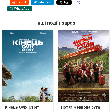
Reddit
Telegram
Viber
WhatsApp
Інші подіїї зараз
Кінець Оук- Стріт
Потяг Червона рута