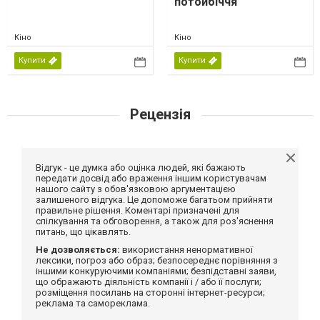
потойбіччя
Кіно
Кіно
Купити
Купити
Рецензія
Відгук - це думка або оцінка людей, які бажають
передати досвід або враження іншим користувачам
нашого сайту з обов'язковою аргументацією
залишеного відгука. Це допоможе багатьом прийняти
правильне рішення. Коментарі призначені для
спілкування та обговорення, а також для роз'яснення
питань, що цікавлять.
Не дозволяється:
використання ненормативної
лексики, погроз або образ; безпосереднє порівняння з
іншими конкуруючими компаніями; безпідставні заяви,
що ображають діяльність компанії і / або її послуги;
розміщення посилань на сторонні інтернет-ресурси;
реклама та самореклама.