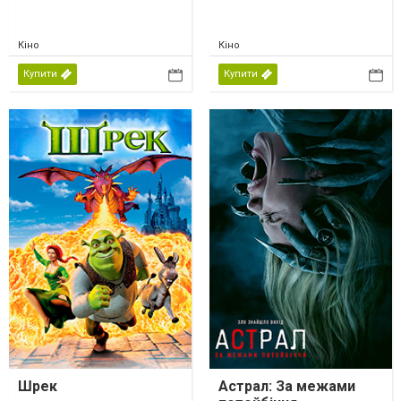
Кіно
Кіно
Купити
Купити
Шрек
Астрал: За межами