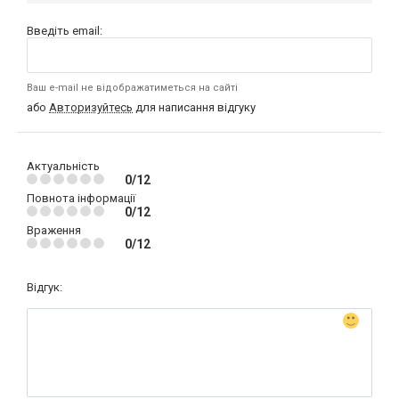
Введіть email:
Ваш e-mail не відображатиметься на сайті
або
Авторизуйтесь
для написання відгуку
Актуальність
0/12
Повнота інформації
0/12
Враження
0/12
Відгук: