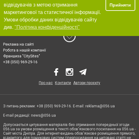
відвідувачів з метою отримання
Прийняти
маркетингової та статистичної інформації.
Умови обробки даних відвідувачів сайту
див.
"Політика конфіденційності"
Реклама на сайті
Робота в нашій компанії
Франшиза "CitySites"
+38 (050) 969-29-16
Про нас
Контакти
Автори проєкту
З питань реклами: +38 (050) 969-29-16. E-mail:
reklama@056.ua
E-mail редакції:
news@056.ua
Допускається цитування матеріалів без отримання попередньої згоди
056.ua за умови розміщення в тексті обов'язкового посилання на 056.ua -
Сайт міста Дніпра. Для інтернет-видань обов'язкове розміщення прямого,
відкритого для пошукових систем гіперпосилання на цитовані статті не