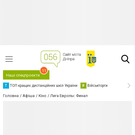
11
Наші спецпроєкти
Т
ТОП кращих дистанційних шкіл України
В
Військторги
Головна
Афіша
Кіно
Лига Европы: Финал