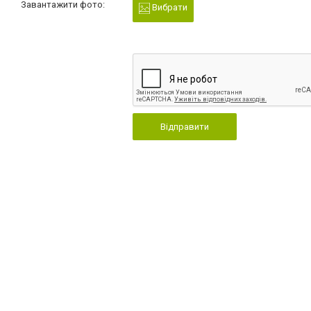
Завантажити фото:
Вибрати
Відправити