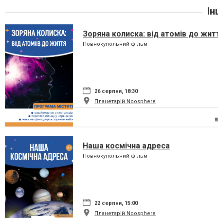
Ін
Зоряна колиска: від атомів до жит
Повнокупольний фільм
26 серпня, 18:30
Планетарій Noosphere
Наша космічна адреса
Повнокупольний фільм
22 серпня, 15:00
Планетарій Noosphere