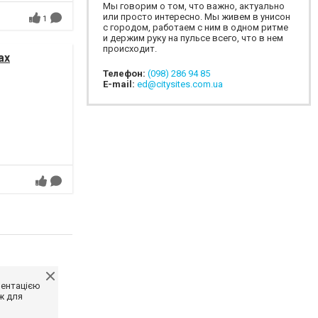
Мы говорим о том, что важно, актуально
или просто интересно. Мы живем в унисон
1
с городом, работаем с ним в одном ритме
и держим руку на пульсе всего, что в нем
происходит.
ах
Телефон:
(098) 286 94 85
E-mail:
ed@citysites.com.ua
ментацією
ж для