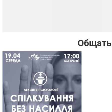
Общатьс