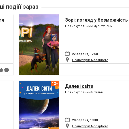
ші подіїї зараз
тя
Зорі: погляд у безмежність
Повнокупольний мультфільм
22 серпня, 17:00
Планетарій Noosphere
Далекі світи
Повнокупольний фільм
20 серпня, 18:30
Планетарій Noosphere