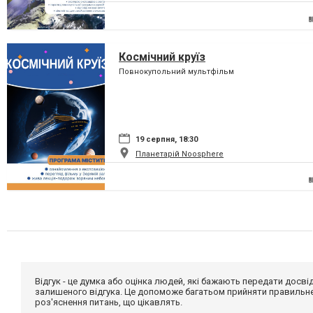
Космічний круїз
Повнокупольний мультфільм
19 серпня, 18:30
Планетарій Noosphere
Відгук - це думка або оцінка людей, які бажають передати дос
залишеного відгука. Це допоможе багатьом прийняти правильне 
роз'яснення питань, що цікавлять.