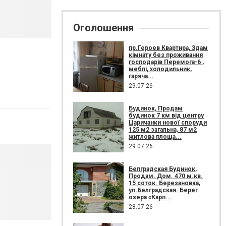
Оголошення
пр.Героев Квартира, Здам
кімнату без проживання
господарів Перемога-6 ,
меблі, холодильник,
гаряча...
29.07.26
Будинок, Продам
будинок 7 км від центру
Царичанки нової споруди
125 м2 загальна, 87 м2
житлова площа...
29.07.26
Белградская Будинок,
Продам. Дом. 470 м.кв.
15 соток. Березановка,
ул.Белградская. Берег
озера «Карп...
28.07.26