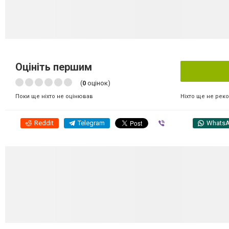
Оцініть першим
(
0
оцінок)
Ніхто ще не рек
Поки ще ніхто не оцінював
Reddit
Telegram
Viber
Whats