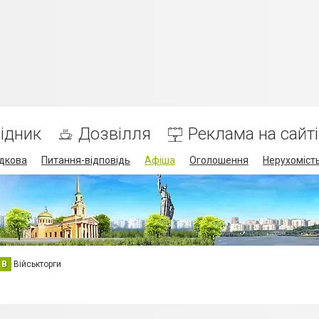
ідник
Дозвілля
Реклама на сайті
дкова
Питання-відповідь
Афіша
Оголошення
Нерухоміст
В
Військторги