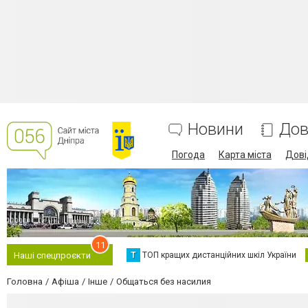
Новини
Дов
Погода
Карта міста
Дові
11
Т
ТОП кращих дистанційних шкіл України
Наші спецпроєкти
Головна
Афіша
Інше
Общаться без насилия