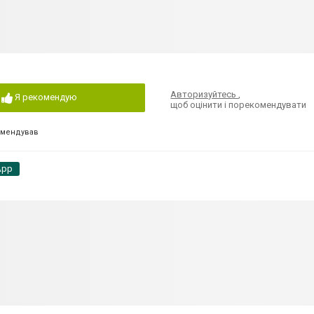
Авторизуйтесь
,
Я рекомендую
щоб оцінити і порекомендувати
омендував
App