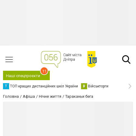
11
Наші спецпроєкти
Т
ТОП кращих дистанційних шкіл України
В
Військторги
Головна
Афіша
Нічне життя
Тараканьи бега