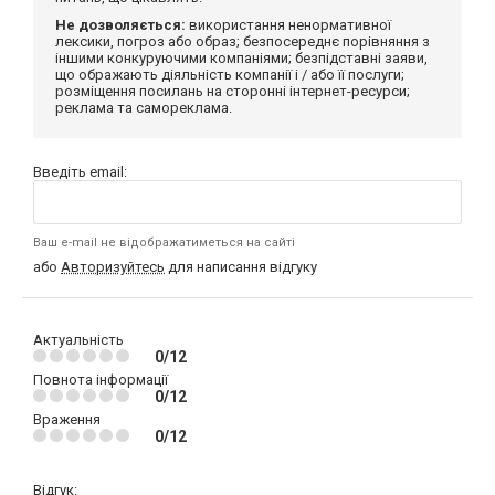
Не дозволяється:
використання ненормативної
лексики, погроз або образ; безпосереднє порівняння з
іншими конкуруючими компаніями; безпідставні заяви,
що ображають діяльність компанії і / або її послуги;
розміщення посилань на сторонні інтернет-ресурси;
реклама та самореклама.
Введіть email:
Ваш e-mail не відображатиметься на сайті
або
Авторизуйтесь
для написання відгуку
Актуальність
0/12
Повнота інформації
0/12
Враження
0/12
Відгук: