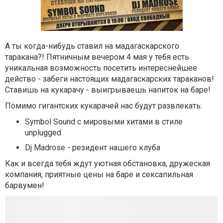
А ты когда-нибудь ставил на мадагаскарского
таракана?! Пятничным вечером 4 мая у тебя есть
уникальная возможность посетить интереснейшее
действо - забеги настоящих мадагаскарских тараканов!
Ставишь на кукарачу - выигрываешь напиток на баре!
Помимо гигантских кукарачей нас будут развлекать:
Symbol Sound с мировыми хитами в стиле
unplugged
Dj Madrose - резидент нашего клуба
Как и всегда тебя ждут уютная обстановка, дружеская
компания, приятные цены на баре и сексапильная
барвумен!