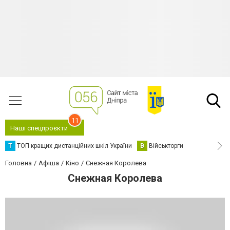
11
Наші спецпроєкти
Т
ТОП кращих дистанційних шкіл України
В
Військторги
Головна
Афіша
Кіно
Снежная Королева
Снежная Королева