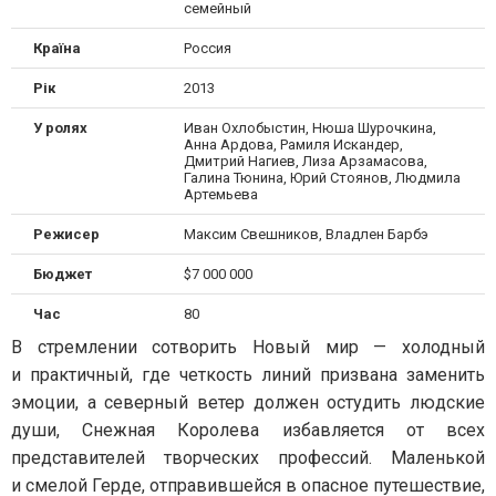
семейный
Країна
Россия
Рік
2013
У ролях
Иван Охлобыстин, Нюша Шурочкина,
Анна Ардова, Рамиля Искандер,
Дмитрий Нагиев, Лиза Арзамасова,
Галина Тюнина, Юрий Стоянов, Людмила
Артемьева
Режисер
Максим Свешников, Владлен Барбэ
Бюджет
$7 000 000
Час
80
В стремлении сотворить Новый мир — холодный
и практичный, где четкость линий призвана заменить
эмоции, а северный ветер должен остудить людские
души, Снежная Королева избавляется от всех
представителей творческих профессий. Маленькой
и смелой Герде, отправившейся в опасное путешествие,