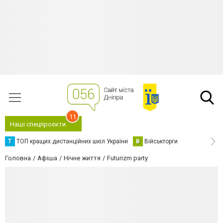
11
Наші спецпроєкти
Т
ТОП кращих дистанційних шкіл України
В
Військторги
Головна
Афіша
Нічне життя
Futurizm party