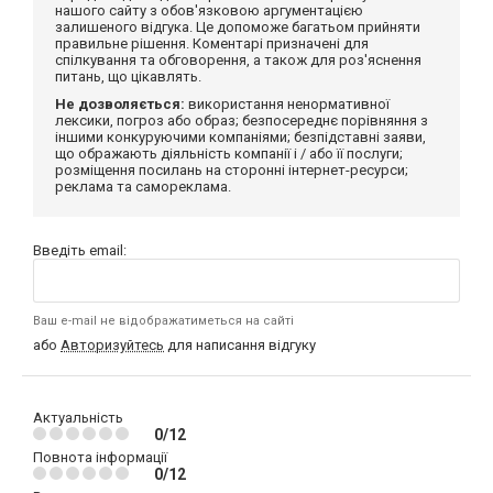
нашого сайту з обов'язковою аргументацією
залишеного відгука. Це допоможе багатьом прийняти
правильне рішення. Коментарі призначені для
спілкування та обговорення, а також для роз'яснення
питань, що цікавлять.
Не дозволяється:
використання ненормативної
лексики, погроз або образ; безпосереднє порівняння з
іншими конкуруючими компаніями; безпідставні заяви,
що ображають діяльність компанії і / або її послуги;
розміщення посилань на сторонні інтернет-ресурси;
реклама та самореклама.
Введіть email:
Ваш e-mail не відображатиметься на сайті
або
Авторизуйтесь
для написання відгуку
Актуальність
0/12
Повнота інформації
0/12