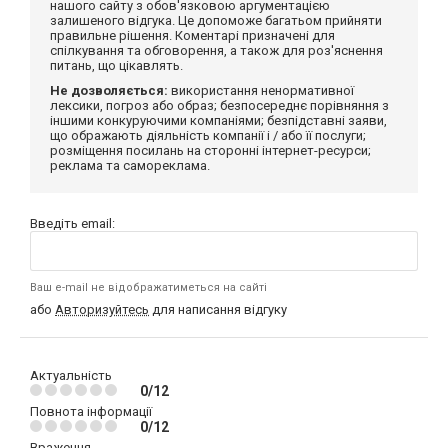
нашого сайту з обов'язковою аргументацією
залишеного відгука. Це допоможе багатьом прийняти
правильне рішення. Коментарі призначені для
спілкування та обговорення, а також для роз'яснення
питань, що цікавлять.
Не дозволяється:
використання ненормативної
лексики, погроз або образ; безпосереднє порівняння з
іншими конкуруючими компаніями; безпідставні заяви,
що ображають діяльність компанії і / або її послуги;
розміщення посилань на сторонні інтернет-ресурси;
реклама та самореклама.
Введіть email:
Ваш e-mail не відображатиметься на сайті
або
Авторизуйтесь
для написання відгуку
Актуальність
0/12
Повнота інформації
0/12
Враження