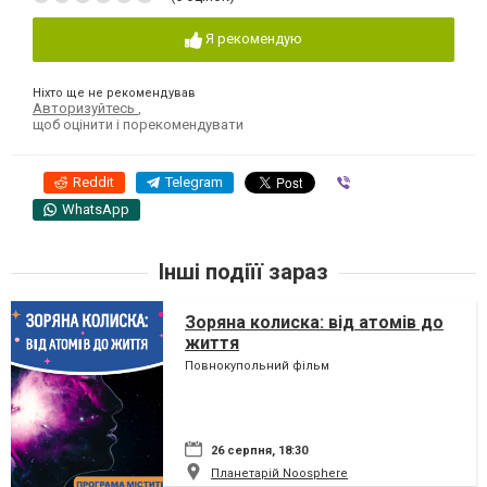
Я рекомендую
Ніхто ще не рекомендував
Авторизуйтесь
,
щоб оцінити і порекомендувати
Reddit
Telegram
Viber
WhatsApp
Інші подіїї зараз
Зоряна колиска: від атомів до
життя
Повнокупольний фільм
26 серпня, 18:30
Планетарій Noosphere