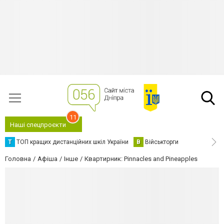
11
Наші спецпроєкти
Т
ТОП кращих дистанційних шкіл України
В
Військторги
Головна
Афіша
Інше
Квартирник: Pinnacles and Pineapples