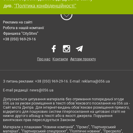
див.
"Політика конфіденційності"
Реклама на сайті
Робота в нашій компанії
Франшиза "CitySites"
+38 (050) 969-29-16
Про нас
Контакти
Автори проєкту
З питань реклами: +38 (050) 969-29-16. E-mail:
reklama@056.ua
E-mail редакції:
news@056.ua
Допускається цитування матеріалів без отримання попередньої згоди
056.ua за умови розміщення в тексті обов'язкового посилання на 056.ua -
Сайт міста Дніпра. Для інтернет-видань обов'язкове розміщення прямого,
відкритого для пошукових систем гіперпосилання на цитовані статті не
нижче другого абзацу в тексті або в якості джерела. Порушення
виняткових прав переслідується Законом.
Матеріали з плашками "Новини компаній", "Промо", "Партнерський
матеріал", "Партнерський спецпроєкт", "Політичні новини", "Пресреліз",