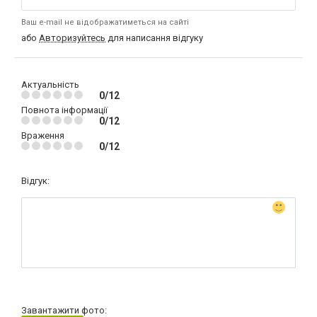
Ваш e-mail не відображатиметься на сайті
або
Авторизуйтесь
для написання відгуку
Актуальність
0/12
Повнота інформації
0/12
Враження
0/12
Відгук:
Завантажити фото: