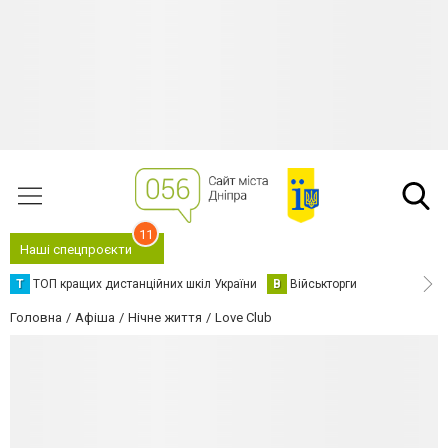
11
Наші спецпроєкти
Т
ТОП кращих дистанційних шкіл України
В
Військторги
Головна
Афіша
Нічне життя
Love Club