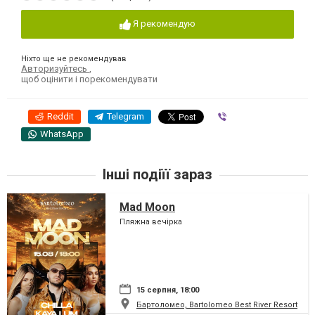
Я рекомендую
Ніхто ще не рекомендував
Авторизуйтесь
,
щоб оцінити і порекомендувати
Reddit
Telegram
Viber
WhatsApp
Інші подіїї зараз
Mad Moon
Пляжна вечірка
15 серпня, 18:00
Бартоломео, Bartolomeo Best River Resort