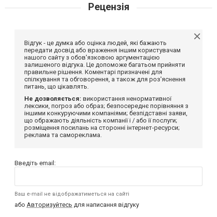
Рецензія
Відгук - це думка або оцінка людей, які бажають
передати досвід або враження іншим користувачам
нашого сайту з обов'язковою аргументацією
залишеного відгука. Це допоможе багатьом прийняти
правильне рішення. Коментарі призначені для
спілкування та обговорення, а також для роз'яснення
питань, що цікавлять.
Не дозволяється:
використання ненормативної
лексики, погроз або образ; безпосереднє порівняння з
іншими конкуруючими компаніями; безпідставні заяви,
що ображають діяльність компанії і / або її послуги;
розміщення посилань на сторонні інтернет-ресурси;
реклама та самореклама.
Введіть email:
Ваш e-mail не відображатиметься на сайті
або
Авторизуйтесь
для написання відгуку