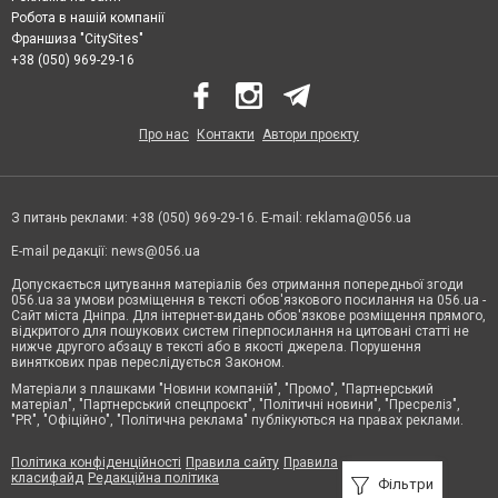
Робота в нашій компанії
Франшиза "CitySites"
+38 (050) 969-29-16
Про нас
Контакти
Автори проєкту
З питань реклами: +38 (050) 969-29-16. E-mail:
reklama@056.ua
E-mail редакції:
news@056.ua
Допускається цитування матеріалів без отримання попередньої згоди
056.ua за умови розміщення в тексті обов'язкового посилання на 056.ua -
Сайт міста Дніпра. Для інтернет-видань обов'язкове розміщення прямого,
відкритого для пошукових систем гіперпосилання на цитовані статті не
нижче другого абзацу в тексті або в якості джерела. Порушення
виняткових прав переслідується Законом.
Матеріали з плашками "Новини компаній", "Промо", "Партнерський
матеріал", "Партнерський спецпроєкт", "Політичні новини", "Пресреліз",
"PR", "Офіційно", "Політична реклама" публікуються на правах реклами.
Політика конфіденційності
Правила сайту
Правила
класифайд
Редакційна політика
Фільтри