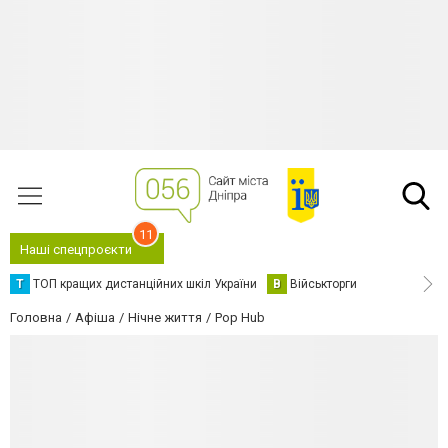
11
Наші спецпроєкти
Т
ТОП кращих дистанційних шкіл України
В
Військторги
Головна
Афіша
Нічне життя
Pop Hub